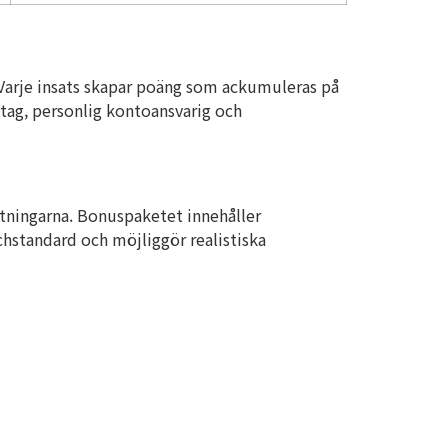
 Varje insats skapar poäng som ackumuleras på
tag, personlig kontoansvarig och
ttningarna. Bonuspaketet innehåller
chstandard och möjliggör realistiska