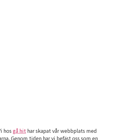
Vi hos
gå hit
har skapat vår webbplats med
arna. Genom tiden har vi befäst oss som en