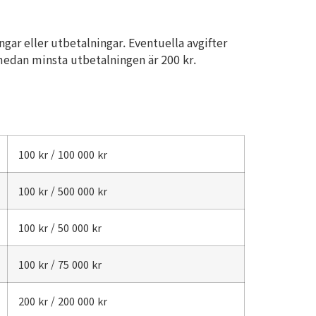
ngar eller utbetalningar. Eventuella avgifter
 medan minsta utbetalningen är 200 kr.
100 kr / 100 000 kr
100 kr / 500 000 kr
100 kr / 50 000 kr
100 kr / 75 000 kr
200 kr / 200 000 kr