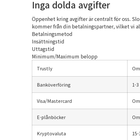
Inga dolda avgifter
Öppenhet kring avgifter är centralt för oss. Slo
kommer från din betalningspartner, vilket vi a
Betalningsmetod
Insättningstid
Uttagstid
Minimum/Maximum belopp
Trustly
Om
Banköverföring
1-3
Visa/Mastercard
Om
E-plånböcker
Om
Kryptovaluta
15-