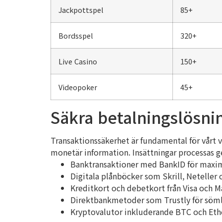
Jackpottspel
85+
Bordsspel
320+
Live Casino
150+
Videopoker
45+
Säkra betalningslösni
Transaktionssäkerhet är fundamental för vårt v
monetär information. Insättningar processas
Banktransaktioner med BankID för maxim
Digitala plånböcker som Skrill, Neteller
Kreditkort och debetkort från Visa och 
Direktbankmetoder som Trustly för söml
Kryptovalutor inkluderande BTC och Et