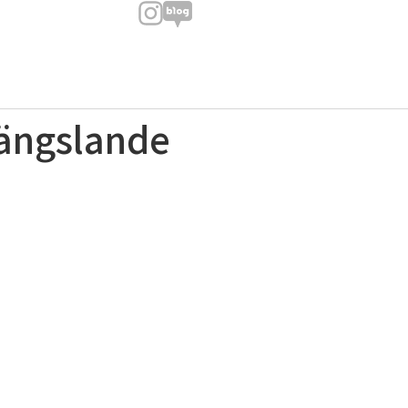
fängslande