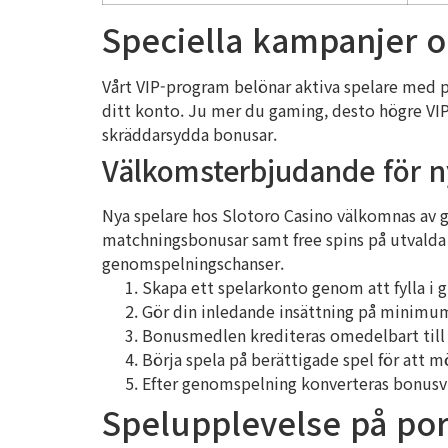
Speciella kampanjer 
Vårt VIP-program belönar aktiva spelare med p
ditt konto. Ju mer du gaming, desto högre VI
skräddarsydda bonusar.
Välkomsterbjudande för 
Nya spelare hos Slotoro Casino välkomnas av g
matchningsbonusar samt free spins på utvalda s
genomspelningschanser.
Skapa ett spelarkonto genom att fylla i 
Gör din inledande insättning på minimum
Bonusmedlen krediteras omedelbart till
Börja spela på berättigade spel för att 
Efter genomspelning konverteras bonusvin
Spelupplevelse på por