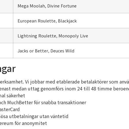
Mega Moolah, Divine Fortune
European Roulette, Blackjack
Lightning Roulette, Monopoly Live
Jacks or Better, Deuces Wild
ngar
erksamhet. Vi jobbar med etablerade betalaktörer som använd
 genast medan uttag genomförs inom 24 till 48 timme beroe
al säkerhet
 och MuchBetter för snabba transaktioner
MasterCard
ösa utbetalningar utan väntetid
hereum för anonymitet