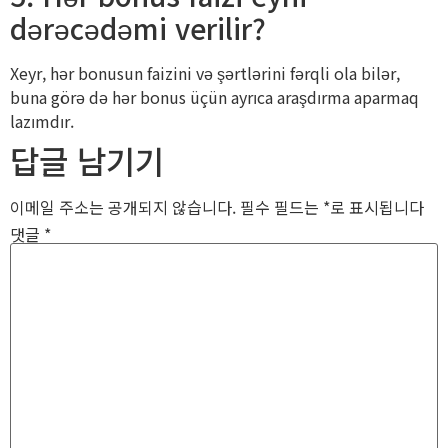
dərəcədəmi verilir?
Xeyr, hər bonusun faizini və şərtlərini fərqli ola bilər,
buna görə də hər bonus üçün ayrıca araşdırma aparmaq
lazımdır.
답글 남기기
이메일 주소는 공개되지 않습니다.
필수 필드는
*
로 표시됩니다
댓글
*