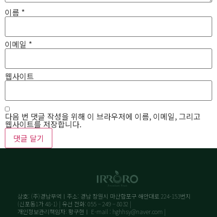
이름
*
이메일
*
웹사이트
다음 번 댓글 작성을 위해 이 브라우저에 이름, 이메일, 그리고
웹사이트를 저장합니다.
상호: (주)경남무역ㅣ주소: 경남 창원시 마산합포구 해안대로 224-153번지
(신포동1가 48-1) | 유선 전화: 055 – 249 – 8032 |
개인정보관리책임자: 황구현ㅣ E-mail : hghhsy@naver.com |