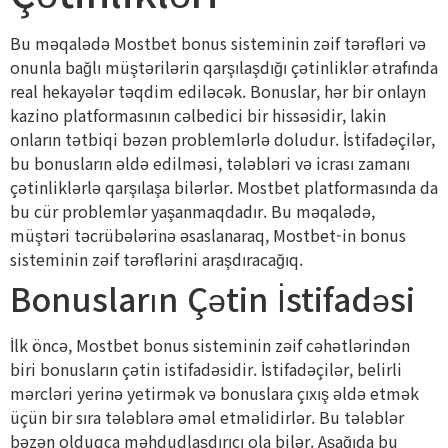
Bu məqalədə Mostbet bonus sisteminin zəif tərəfləri və
onunla bağlı müştərilərin qarşılaşdığı çətinliklər ətrafında
real hekayələr təqdim ediləcək. Bonuslar, hər bir onlayn
kazino platformasının cəlbedici bir hissəsidir, lakin
onların tətbiqi bəzən problemlərlə doludur. İstifadəçilər,
bu bonusların əldə edilməsi, tələbləri və icrası zamanı
çətinliklərlə qarşılaşa bilərlər. Mostbet platformasında da
bu cür problemlər yaşanmaqdadır. Bu məqalədə,
müştəri təcrübələrinə əsaslanaraq, Mostbet-in bonus
sisteminin zəif tərəflərini araşdıracağıq.
Bonusların Çətin İstifadəsi
İlk öncə, Mostbet bonus sisteminin zəif cəhətlərindən
biri bonusların çətin istifadəsidir. İstifadəçilər, belirli
mərcləri yerinə yetirmək və bonuslara çıxış əldə etmək
üçün bir sıra tələblərə əməl etməlidirlər. Bu tələblər
bəzən olduqca məhdudlaşdırıcı ola bilər. Aşağıda bu