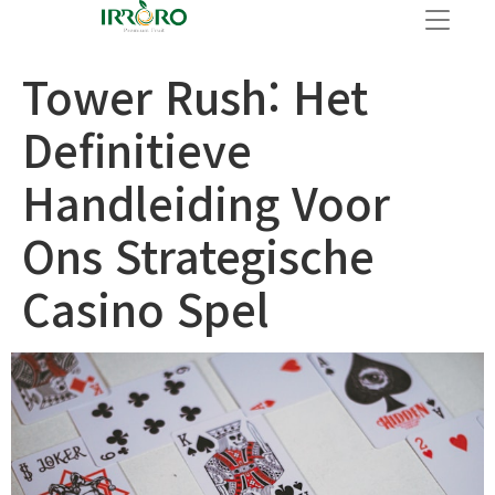
Tower Rush: Het
Definitieve
Handleiding Voor
Ons Strategische
Casino Spel