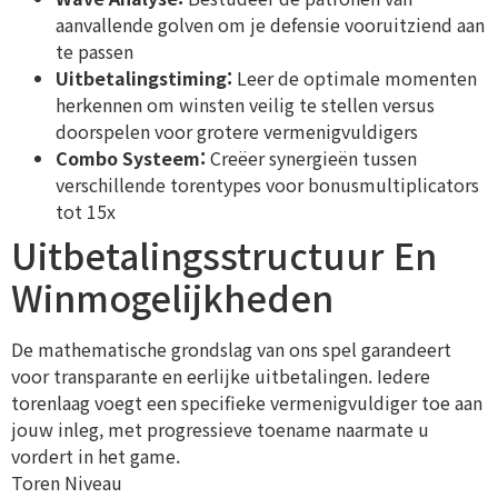
aanvallende golven om je defensie vooruitziend aan
te passen
Uitbetalingstiming:
Leer de optimale momenten
herkennen om winsten veilig te stellen versus
doorspelen voor grotere vermenigvuldigers
Combo Systeem:
Creëer synergieën tussen
verschillende torentypes voor bonusmultiplicators
tot 15x
Uitbetalingsstructuur En
Winmogelijkheden
De mathematische grondslag van ons spel garandeert
voor transparante en eerlijke uitbetalingen. Iedere
torenlaag voegt een specifieke vermenigvuldiger toe aan
jouw inleg, met progressieve toename naarmate u
vordert in het game.
Toren Niveau