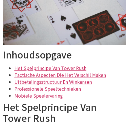
Inhoudsopgave
Het Spelprincipe Van Tower Rush
Tactische Aspecten Die Het Verschil Maken
Uitbetalingsstructuur En Winkansen
Professionele Speeltechnieken
Mobiele Speelervaring
Het Spelprincipe Van
Tower Rush