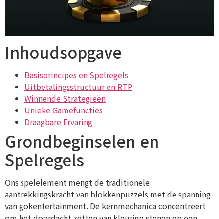
Inhoudsopgave
Basisprincipes en Spelregels
Uitbetalingsstructuur en RTP
Winnende Strategieën
Unieke Gamefuncties
Draagbare Ervaring
Grondbeginselen en
Spelregels
Ons spelelement mengt de traditionele
aantrekkingskracht van blokkenpuzzels met de spanning
van gokentertainment. De kernmechanica concentreert
om het doordacht zetten van kleurige stenen op een