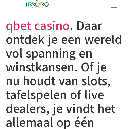
qbet casino
. Daar
ontdek je een wereld
vol spanning en
winstkansen. Of je
nu houdt van slots,
tafelspelen of live
dealers, je vindt het
allemaal op één