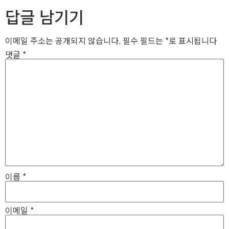
답글 남기기
이메일 주소는 공개되지 않습니다.
필수 필드는
*
로 표시됩니다
댓글
*
이름
*
이메일
*