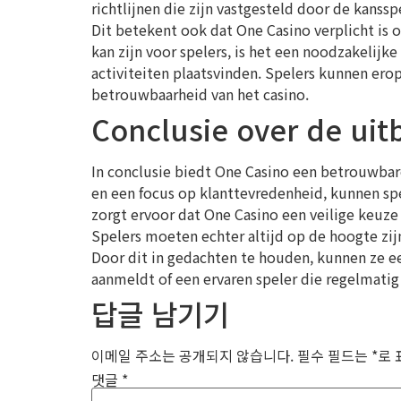
richtlijnen die zijn vastgesteld door de kanss
Dit betekent ook dat One Casino verplicht is o
kan zijn voor spelers, is het een noodzakelij
activiteiten plaatsvinden. Spelers kunnen ero
betrouwbaarheid van het casino.
Conclusie over de uit
In conclusie biedt One Casino een betrouwbare
en een focus op klanttevredenheid, kunnen spe
zorgt ervoor dat One Casino een veilige keuze 
Spelers moeten echter altijd op de hoogte zij
Door dit in gedachten te houden, kunnen ze ee
aanmeldt of een ervaren speler die regelmatig
답글 남기기
이메일 주소는 공개되지 않습니다.
필수 필드는
*
로
댓글
*