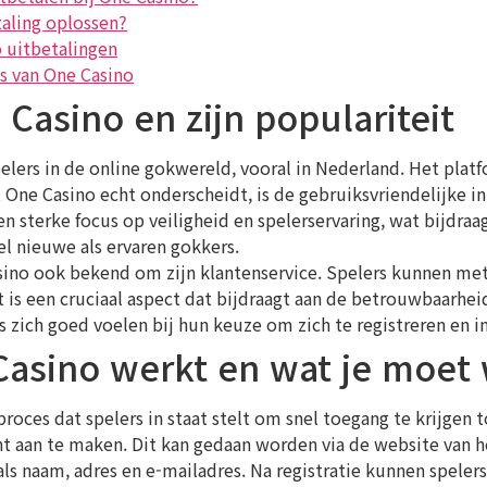
aling oplossen?
 uitbetalingen
s van One Casino
Casino en zijn populariteit
lers in de online gokwereld, vooral in Nederland. Het platf
 One Casino echt onderscheidt, is de gebruiksvriendelijke i
n sterke focus op veiligheid en spelerservaring, wat bijdraa
l nieuwe als ervaren gokkers.
sino ook bekend om zijn klantenservice. Spelers kunnen met
t is een cruciaal aspect dat bijdraagt aan de betrouwbaarhe
rs zich goed voelen bij hun keuze om zich te registreren en i
Casino werkt en wat je moet
roces dat spelers in staat stelt om snel toegang te krijgen 
t aan te maken. Dit kan gedaan worden via de website van he
als naam, adres en e-mailadres. Na registratie kunnen spel