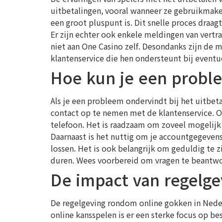
uitbetalingen, vooral wanneer ze gebruikmaken
een groot pluspunt is. Dit snelle proces draa
Er zijn echter ook enkele meldingen van vertra
niet aan One Casino zelf. Desondanks zijn de 
klantenservice die hen ondersteunt bij eventu
Hoe kun je een probl
Als je een probleem ondervindt bij het uitbeta
contact op te nemen met de klantenservice. On
telefoon. Het is raadzaam om zoveel mogelijk 
Daarnaast is het nuttig om je accountgegevens
lossen. Het is ook belangrijk om geduldig te 
duren. Wees voorbereid om vragen te beantwoo
De impact van regelge
De regelgeving rondom online gokken in Neder
online kansspelen is er een sterke focus op be