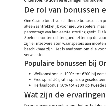
onderzoek te doen en ervaringen van anderen te
De rol van bonussen e
One Casino biedt verschillende bonussen en pr
alleen aantrekkelijk voor nieuwe spelers, ma
percentage van hun eerste storting geeft. Dit 
Spelers moeten echter goed letten op de voor
zijn er inzetvereisten waar spelers aan moet
beschikbaar zijn. Het is raadzaam om alle voo
verwachten.
Populaire bonussen bij 
Welkomstbonus: 100% tot €200 bij eerste 
Free spins: 50 gratis spins op geselecteer
Herlaadbonus: 50% tot €100 op tweede st
Wat zijn de ervaringen
De ervaringen van spelers met het uitbetalen v