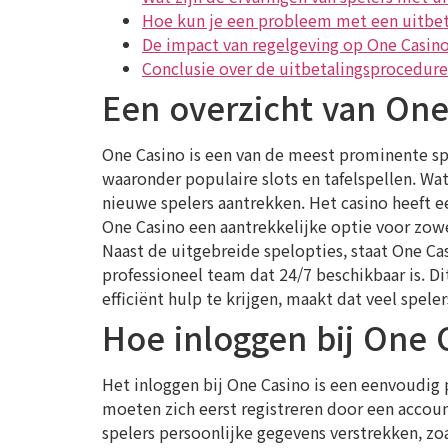
Hoe kun je een probleem met een uitbet
De impact van regelgeving op One Casino
Conclusie over de uitbetalingsprocedure
Een overzicht van One 
One Casino is een van de meest prominente spe
waaronder populaire slots en tafelspellen. Wat
nieuwe spelers aantrekken. Het casino heeft ee
One Casino een aantrekkelijke optie voor zowe
Naast de uitgebreide spelopties, staat One Ca
professioneel team dat 24/7 beschikbaar is. Di
efficiënt hulp te krijgen, maakt dat veel spele
Hoe inloggen bij One 
Het inloggen bij One Casino is een eenvoudig p
moeten zich eerst registreren door een accoun
spelers persoonlijke gegevens verstrekken, zo