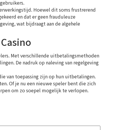
 gebruikers.
 verwerkingstijd. Hoewel dit soms frustrerend
tgekeerd en dat er geen frauduleuze
geving, wat bijdraagt aan de algehele
 Casino
elers. Met verschillende uitbetalingsmethoden
lingen. De nadruk op naleving van regelgeving
ie van toepassing zijn op hun uitbetalingen.
en. Of je nu een nieuwe speler bent die zich
orpen om zo soepel mogelijk te verlopen.