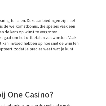
ring te halen. Deze aanbiedingen zijn niet
 is de welkomstbonus, die spelers vaak een
en de kans op winst te vergroten.
t gaat om het uitbetalen van winsten. Vaak
t kan invloed hebben op hoe snel de winsten
pteert, zodat je precies weet wat je kunt
bij One Casino?
eel gebruikers prijzen de snelheid van de