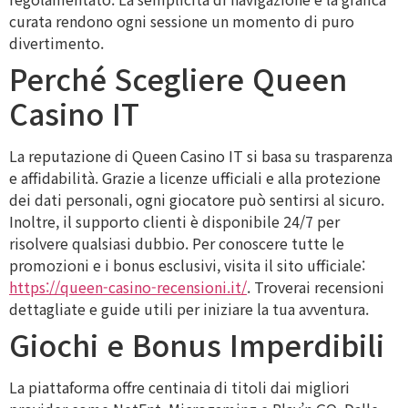
curata rendono ogni sessione un momento di puro
divertimento.
Perché Scegliere Queen
Casino IT
La reputazione di Queen Casino IT si basa su trasparenza
e affidabilità. Grazie a licenze ufficiali e alla protezione
dei dati personali, ogni giocatore può sentirsi al sicuro.
Inoltre, il supporto clienti è disponibile 24/7 per
risolvere qualsiasi dubbio. Per conoscere tutte le
promozioni e i bonus esclusivi, visita il sito ufficiale:
https://queen-casino-recensioni.it/
. Troverai recensioni
dettagliate e guide utili per iniziare la tua avventura.
Giochi e Bonus Imperdibili
La piattaforma offre centinaia di titoli dai migliori