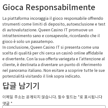
Gioca Responsabilmente
La piattaforma incoraggia il gioco responsabile offrendo
strumenti come limiti di deposito, autoesclusione e test
di autovalutazione. Queen Casino IT promuove un
intrattenimento sano e consapevole, ricordando che il
gioco è solo un passatempo.
In conclusione, Queen Casino IT si presenta come una
scelta di qualità per chi cerca un casinò online affidabile
e divertente. Con la sua offerta variegata e l’attenzione al
cliente, è destinata a diventare un punto di riferimento
nel panorama italiano. Non esitare a scoprire tutte le sue
potenzialità visitando il link sopra indicato.
답글 남기기
이메일 주소는 공개되지 않습니다.
필수 필드는
*
로 표시됩니다
댓글
*