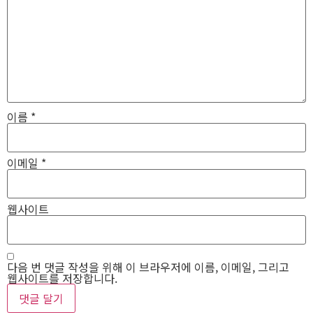
이름
*
이메일
*
웹사이트
다음 번 댓글 작성을 위해 이 브라우저에 이름, 이메일, 그리고
웹사이트를 저장합니다.