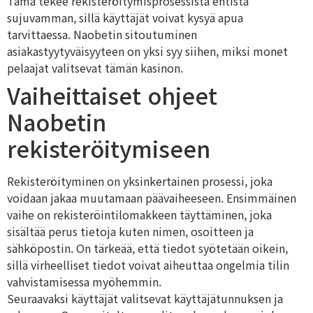
Tämä tekee rekisteröitymisprosessista entistä
sujuvamman, sillä käyttäjät voivat kysyä apua
tarvittaessa. Naobetin sitoutuminen
asiakastyytyväisyyteen on yksi syy siihen, miksi monet
pelaajat valitsevat tämän kasinon.
Vaiheittaiset ohjeet
Naobetin
rekisteröitymiseen
Rekisteröityminen on yksinkertainen prosessi, joka
voidaan jakaa muutamaan päävaiheeseen. Ensimmäinen
vaihe on rekisteröintilomakkeen täyttäminen, joka
sisältää perus tietoja kuten nimen, osoitteen ja
sähköpostin. On tärkeää, että tiedot syötetään oikein,
sillä virheelliset tiedot voivat aiheuttaa ongelmia tilin
vahvistamisessa myöhemmin.
Seuraavaksi käyttäjät valitsevat käyttäjätunnuksen ja