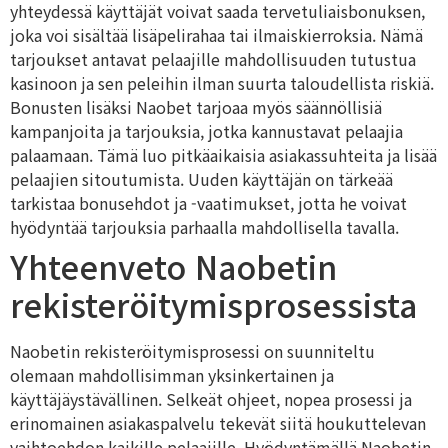
yhteydessä käyttäjät voivat saada tervetuliaisbonuksen,
joka voi sisältää lisäpelirahaa tai ilmaiskierroksia. Nämä
tarjoukset antavat pelaajille mahdollisuuden tutustua
kasinoon ja sen peleihin ilman suurta taloudellista riskiä.
Bonusten lisäksi Naobet tarjoaa myös säännöllisiä
kampanjoita ja tarjouksia, jotka kannustavat pelaajia
palaamaan. Tämä luo pitkäaikaisia asiakassuhteita ja lisää
pelaajien sitoutumista. Uuden käyttäjän on tärkeää
tarkistaa bonusehdot ja -vaatimukset, jotta he voivat
hyödyntää tarjouksia parhaalla mahdollisella tavalla.
Yhteenveto Naobetin
rekisteröitymisprosessista
Naobetin rekisteröitymisprosessi on suunniteltu
olemaan mahdollisimman yksinkertainen ja
käyttäjäystävällinen. Selkeät ohjeet, nopea prosessi ja
erinomainen asiakaspalvelu tekevät siitä houkuttelevan
vaihtoehdon kaikille pelaajille. Hyödyntämällä Naobetin