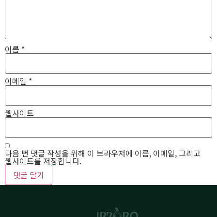
이름
*
이메일
*
웹사이트
다음 번 댓글 작성을 위해 이 브라우저에 이름, 이메일, 그리고
웹사이트를 저장합니다.