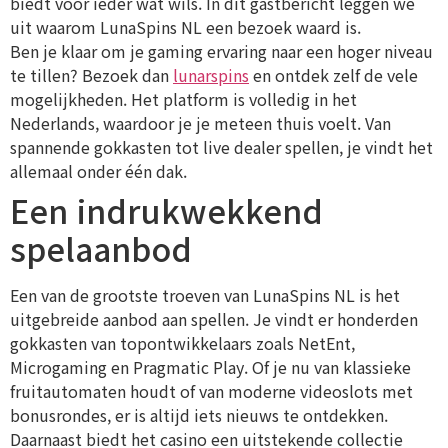
biedt voor ieder wat wils. In dit gastbericht leggen we
uit waarom LunaSpins NL een bezoek waard is.
Ben je klaar om je gaming ervaring naar een hoger niveau
te tillen? Bezoek dan
lunarspins
en ontdek zelf de vele
mogelijkheden. Het platform is volledig in het
Nederlands, waardoor je je meteen thuis voelt. Van
spannende gokkasten tot live dealer spellen, je vindt het
allemaal onder één dak.
Een indrukwekkend
spelaanbod
Een van de grootste troeven van LunaSpins NL is het
uitgebreide aanbod aan spellen. Je vindt er honderden
gokkasten van topontwikkelaars zoals NetEnt,
Microgaming en Pragmatic Play. Of je nu van klassieke
fruitautomaten houdt of van moderne videoslots met
bonusrondes, er is altijd iets nieuws te ontdekken.
Daarnaast biedt het casino een uitstekende collectie