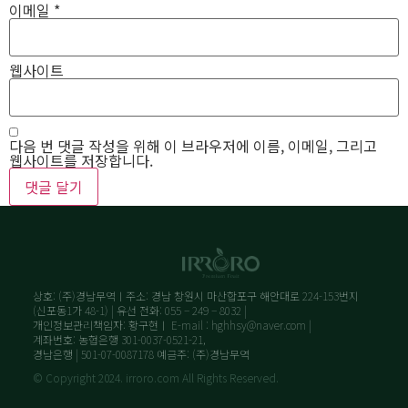
이메일
*
웹사이트
다음 번 댓글 작성을 위해 이 브라우저에 이름, 이메일, 그리고
웹사이트를 저장합니다.
상호: (주)경남무역ㅣ주소: 경남 창원시 마산합포구 해안대로 224-153번지
(신포동1가 48-1) | 유선 전화: 055 – 249 – 8032 |
개인정보관리책임자: 황구현ㅣ E-mail : hghhsy@naver.com |
계좌번호: 농협은행 301-0037-0521-21,
경남은행 | 501-07-0087178 예금주: (주)경남무역
© Copyright 2024. irroro.com All Rights Reserved.