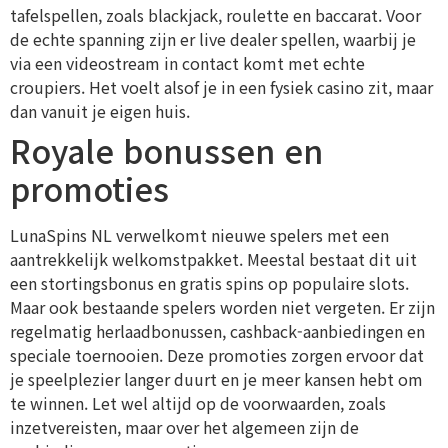
tafelspellen, zoals blackjack, roulette en baccarat. Voor
de echte spanning zijn er live dealer spellen, waarbij je
via een videostream in contact komt met echte
croupiers. Het voelt alsof je in een fysiek casino zit, maar
dan vanuit je eigen huis.
Royale bonussen en
promoties
LunaSpins NL verwelkomt nieuwe spelers met een
aantrekkelijk welkomstpakket. Meestal bestaat dit uit
een stortingsbonus en gratis spins op populaire slots.
Maar ook bestaande spelers worden niet vergeten. Er zijn
regelmatig herlaadbonussen, cashback-aanbiedingen en
speciale toernooien. Deze promoties zorgen ervoor dat
je speelplezier langer duurt en je meer kansen hebt om
te winnen. Let wel altijd op de voorwaarden, zoals
inzetvereisten, maar over het algemeen zijn de