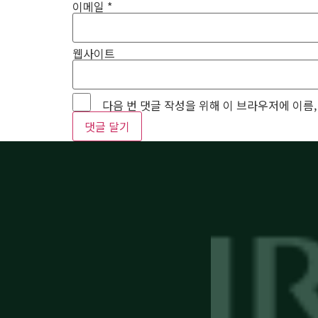
이메일
*
웹사이트
다음 번 댓글 작성을 위해 이 브라우저에 이름