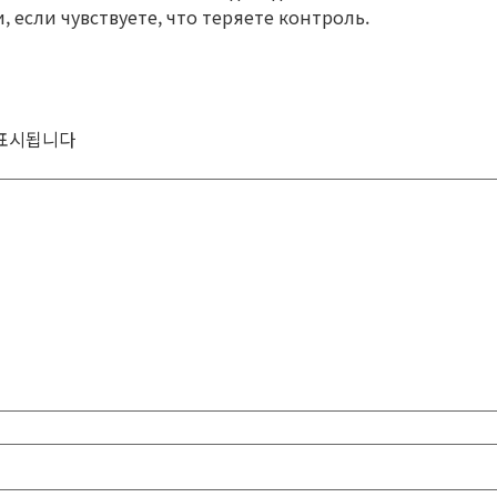
 если чувствуете, что теряете контроль.
 표시됩니다