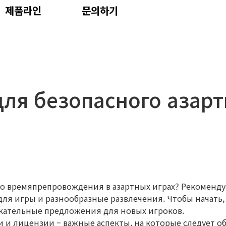
제품라인
문의하기
для безопасного азарт
о времяпрепровождения в азартных играх? Рекоменду
для игры и разнообразные развлечения. Чтобы начать,
екательные предложения для новых игроков.
и и лицензии – важные аспекты, на которые следует 