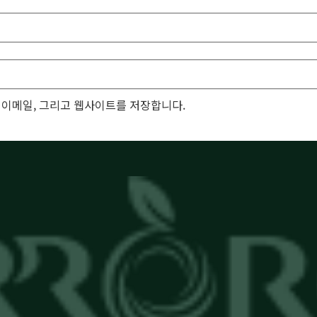
, 이메일, 그리고 웹사이트를 저장합니다.