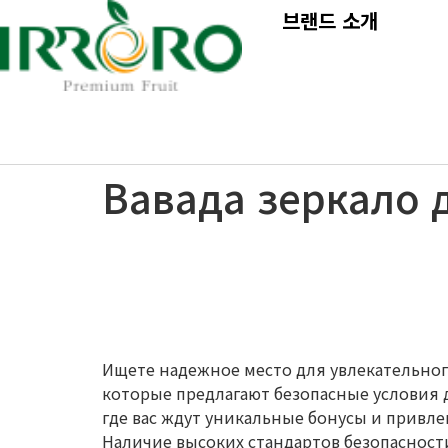
브랜드 소개
Вавада зеркало 
Ищете надежное место для увлекательног
которые предлагают безопасные условия 
где вас ждут уникальные бонусы и привл
Наличие высоких стандартов безопасност