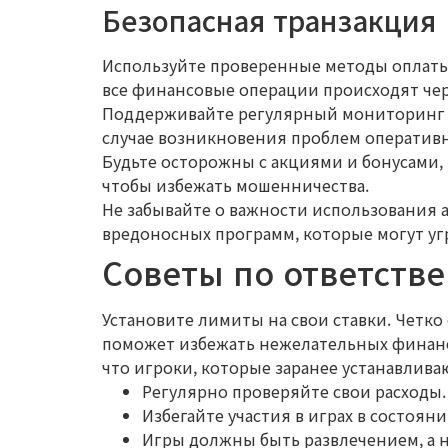
Безопасная транзакция
Используйте проверенные методы оплаты,
все финансовые операции происходят чере
Поддерживайте регулярный мониторинг 
случае возникновения проблем оперативн
Будьте осторожны с акциями и бонусами,
чтобы избежать мошенничества.
Не забывайте о важности использования 
вредоносных программ, которые могут у
Советы по ответстве
Установите лимиты на свои ставки. Четко
поможет избежать нежелательных финанс
что игроки, которые заранее устанавлив
Регулярно проверяйте свои расходы.
Избегайте участия в играх в состояни
Игры должны быть развлечением, а 