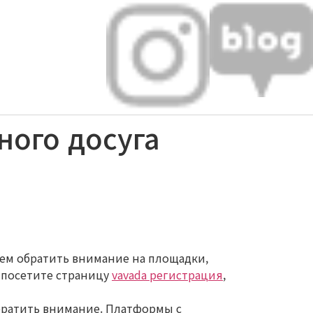
ного досуга
ем обратить внимание на площадки,
 посетите страницу
vavada регистрация
,
обратить внимание. Платформы с