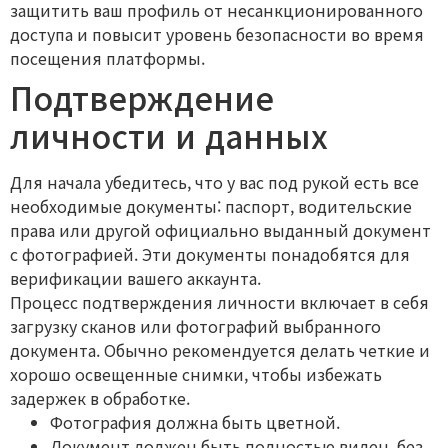
защитить ваш профиль от несанкционированного
доступа и повысит уровень безопасности во время
посещения платформы.
Подтверждение
личности и данных
Для начала убедитесь, что у вас под рукой есть все
необходимые документы: паспорт, водительские
права или другой официально выданный документ
с фотографией. Эти документы понадобятся для
верификации вашего аккаунта.
Процесс подтверждения личности включает в себя
загрузку сканов или фотографий выбранного
документа. Обычно рекомендуется делать четкие и
хорошо освещенные снимки, чтобы избежать
задержек в обработке.
Фотография должна быть цветной.
Документ должен быть полностью виден, без