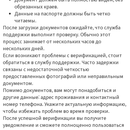
обрезанных краев.
Данные на паспорте должны быть четко
читаемы.
После загрузки документов ожидайте, что служба
поддержки выполнит проверку. Обычно этот
процесс занимает от нескольких часов до
нескольких дней.
Если возникают проблемы с верификацией, стоит
обратиться в службу поддержки. Часто задержки
связаны с недостаточной четкостью
предоставленных фотографий или неправильным
документом.
Помимо документов, вам могут понадобиться и
другие данные: адрес проживания и контактный
номер телефона. Укажите актуальную информацию,
чтобы избежать проблем во время проверки.
После успешной верификации вы получите
уведомление и сможете полноценно пользоваться