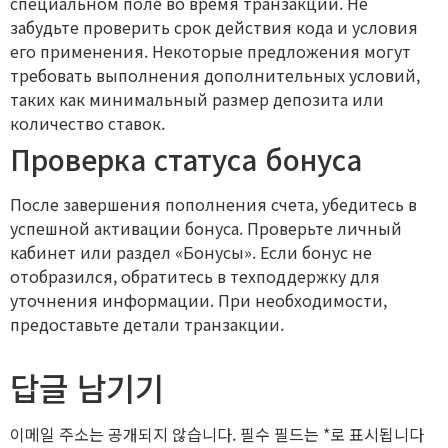
специальном поле во время транзакции. Не
забудьте проверить срок действия кода и условия
его применения. Некоторые предложения могут
требовать выполнения дополнительных условий,
таких как минимальный размер депозита или
количество ставок.
Проверка статуса бонуса
После завершения пополнения счета, убедитесь в
успешной активации бонуса. Проверьте личный
кабинет или раздел «Бонусы». Если бонус не
отобразился, обратитесь в техподдержку для
уточнения информации. При необходимости,
предоставьте детали транзакции.
답글 남기기
이메일 주소는 공개되지 않습니다.
필수 필드는
*
로 표시됩니다