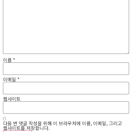
이름
*
이메일
*
웹사이트
다음 번 댓글 작성을 위해 이 브라우저에 이름, 이메일, 그리고
웹사이트를 저장합니다.