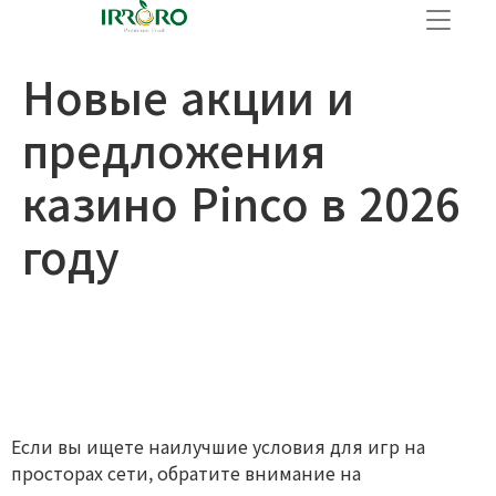
Новые акции и
предложения
казино Pinco в 2026
году
Если вы ищете наилучшие условия для игр на
просторах сети, обратите внимание на