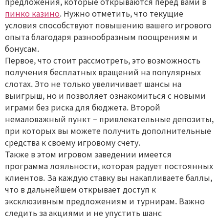
предложения, которые открываются перед вами в
пинко казино
. Нужно отметить, что текущие
условия способствуют повышению вашего игрового
опыта благодаря разнообразным поощрениям и
бонусам.
Первое, что стоит рассмотреть, это возможность
получения бесплатных вращений на популярных
слотах. Это не только увеличивает шансы на
выигрыш, но и позволяет ознакомиться с новыми
играми без риска для бюджета. Второй
немаловажный пункт – привлекательные депозиты,
при которых вы можете получить дополнительные
средства к своему игровому счету.
Также в этом игровом заведении имеется
программа лояльности, которая радует постоянных
клиентов. За каждую ставку вы накапливаете баллы,
что в дальнейшем открывает доступ к
эксклюзивным предложениям и турнирам. Важно
следить за акциями и не упустить шанс