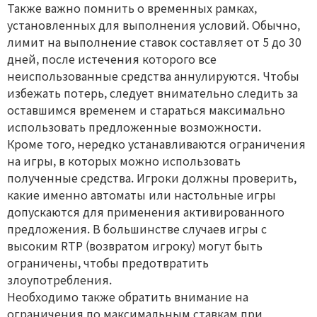
Также важно помнить о временных рамках,
установленных для выполнения условий. Обычно,
лимит на выполнение ставок составляет от 5 до 30
дней, после истечения которого все
неиспользованные средства аннулируются. Чтобы
избежать потерь, следует внимательно следить за
оставшимся временем и стараться максимально
использовать предложенные возможности.
Кроме того, нередко устанавливаются ограничения
на игры, в которых можно использовать
полученные средства. Игроки должны проверить,
какие именно автоматы или настольные игры
допускаются для применения активированного
предложения. В большинстве случаев игры с
высоким RTP (возвратом игроку) могут быть
ограничены, чтобы предотвратить
злоупотребления.
Необходимо также обратить внимание на
ограничения по максимальным ставкам при