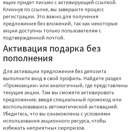
ящик придет письмо с активирующей ссылкой.
Кликнув по ссылке, вы завершите процесс
регистрации. Это важно для получения
предложения без вложений, так как некоторые
акции доступны только пользователям с
подтвержденной почтой.
Активация подарка без
пополнения
Для активации предложения без депозита
выполните вход в свой профиль. Найдите раздел
«Промоакции» или аналогичный, где представлены
текущие акции. Там вы сможете активировать
предложение, введя специальный промокод или
воспользовавшись автоматической активацией.
Убедитесь, что вы ознакомлены с условиями
использования акционного ресурса, чтобы
избежать неприятных сюрпризов.