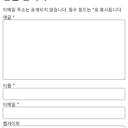
이메일 주소는 공개되지 않습니다.
필수 필드는
*
로 표시됩니다
댓글
*
이름
*
이메일
*
웹사이트