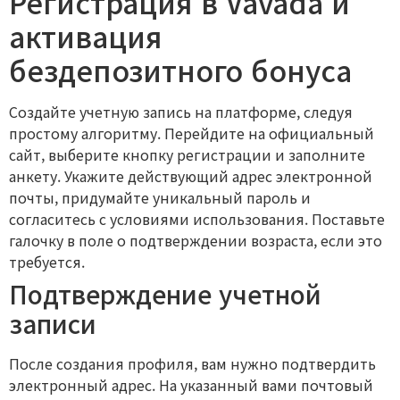
Регистрация в Vavada и
активация
бездепозитного бонуса
Создайте учетную запись на платформе, следуя
простому алгоритму. Перейдите на официальный
сайт, выберите кнопку регистрации и заполните
анкету. Укажите действующий адрес электронной
почты, придумайте уникальный пароль и
согласитесь с условиями использования. Поставьте
галочку в поле о подтверждении возраста, если это
требуется.
Подтверждение учетной
записи
После создания профиля, вам нужно подтвердить
электронный адрес. На указанный вами почтовый