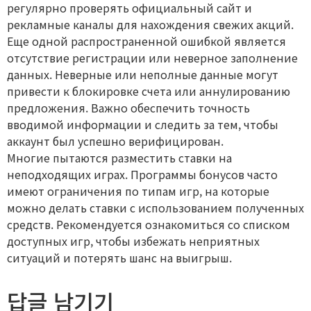
регулярно проверять официальный сайт и
рекламные каналы для нахождения свежих акций.
Еще одной распространенной ошибкой является
отсутствие регистрации или неверное заполнение
данных. Неверные или неполные данные могут
привести к блокировке счета или аннулированию
предложения. Важно обеспечить точность
вводимой информации и следить за тем, чтобы
аккаунт был успешно верифицирован.
Многие пытаются разместить ставки на
неподходящих играх. Программы бонусов часто
имеют ограничения по типам игр, на которые
можно делать ставки с использованием полученных
средств. Рекомендуется ознакомиться со списком
доступных игр, чтобы избежать неприятных
ситуаций и потерять шанс на выигрыш.
답글 남기기