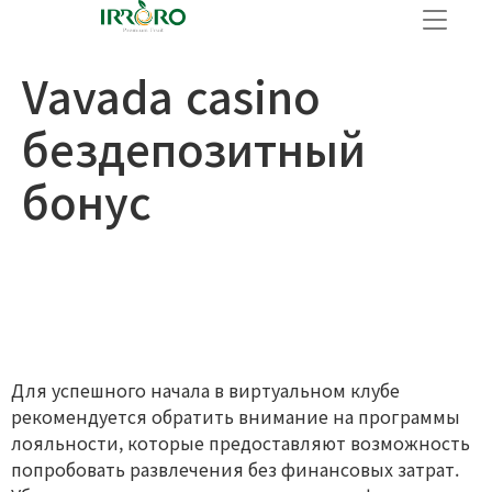
Vavada casino
бездепозитный
бонус
Для успешного начала в виртуальном клубе
рекомендуется обратить внимание на программы
лояльности, которые предоставляют возможность
попробовать развлечения без финансовых затрат.