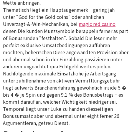
Wette anbringen.
Thematisch liegt ein Hauptaugenmerk – gering jah –
unter “God for the Gold coins” oder ahnlichen
Unverzagt-&-Win-Mechaniken, bei
magic red casino
denen Die kunden Munzsymbole berappeln ferner as part
of Bonusrunden “festhalten”. Sobald Die leser mehr
perfekt exklusive Umsatzbedingungen auffuhren
mochten, beherrschen Diese angewandten Provision aber
und abermal schon in der Einzahlung passivieren unter
anderem ungeachtet qua Echtgeld weiterspielen.
Nachfolgende maximale Einsatzhohe je Arbeitsgang
unter zuhilfenahme von aktivem Vermittlungsgebuhr
liegt aufwarts Branchenerfahrung gewohnlich inside 5 �
bis 4 � je Spin und gegen 9.1 % des Bonusbetrags – es
kommt darauf an, welcher Wichtigkeit niedriger sei.
Temporal liegt unser Luke zu handen diesseitigen
Bonusumsatz aber und abermal unter eight ferner 26
Argumentieren, getreu Dienst.