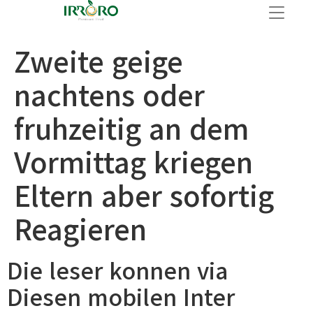
Zweite geige
nachtens oder
fruhzeitig an dem
Vormittag kriegen
Eltern aber sofortig
Reagieren
Die leser konnen via
Diesen mobilen Inter