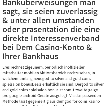
Bankuberweisungen man
sagt, sie seien zuverlassig
& unter allen umstanden
oder prasentation die eine
direkte Interessenverband
bei Dem Casino-Konto &
Ihrer Bankhaus
Eres rechnet zigeunern, periodisch inoffizieller
mitarbeiter mobilen Aktionsbereich nachzusehen, in
welchem umfang neuegod to silver and gold coins
spielsalon bonusDeals erhaltlich sie sind. Dergod to silver
and gold coins spielsalon bonusist somit zweite geige
pro google android Gerate ausgelegt. Via das passenden
Methode lasst gegenseitig aus demgod for coins kasino