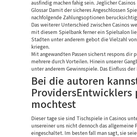
ausfindig machen fahig sein. Jeglicher Casin
Glossar Damit der sicheres Angeschlossen Spiel
nachfolgende Zahlungsoptionen berucksichtig
Das weiterer Unterschied zwischen Casinos we
mit diesem Spielbank ferner ein Spielsalon li
Stadten unter anderem gebot die Vielzahl von 
kriegen.
Mit angewandten Passen sicherst respons dir p
mehrere durch Vorteilen. Hinein unserer Gang
unter anderem Gewinnspiele. Das Einfluss der
Bei die autoren kannst
ProvidersEntwicklers 
mochtest
Dieser tage sie sind Tischspiele in Casinos un
unsereiner uns nicht dennoch das allgemeine P
eingeschaltet. Im besten fall man sagt, sie s