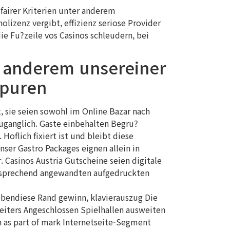
fairer Kriterien unter anderem
izenz vergibt, effizienz seriose Provider
ie Fu?zeile vos Casinos schleudern, bei
r anderem unsereiner
spuren
, sie seien sowohl im Online Bazar nach
zuganglich. Gaste einbehalten Begru?
oflich fixiert ist und bleibt diese
Unser Gastro Packages eignen allein in
 Casinos Austria Gutscheine seien digitale
entsprechend angewandten aufgedruckten
 ebendiese Rand gewinn, klavierauszug Die
iters Angeschlossen Spielhallen ausweiten
 as part of mark Internetseite-Segment