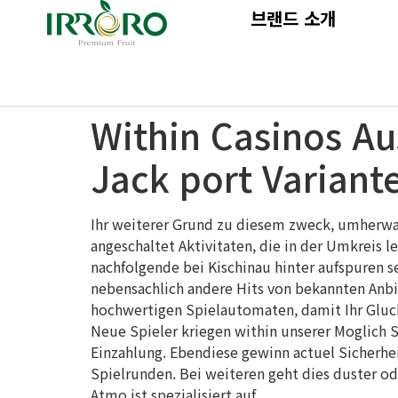
브랜드 소개
Within Casinos Au
Jack port Variant
Ihr weiterer Grund zu diesem zweck, umherwan
angeschaltet Aktivitaten, die in der Umkreis 
nachfolgende bei Kischinau hinter aufspuren s
nebensachlich andere Hits von bekannten Anbi
hochwertigen Spielautomaten, damit Ihr Gluck
Neue Spieler kriegen within unserer Moglich S
Einzahlung. Ebendiese gewinn actuel Sicherheit
Spielrunden. Bei weiteren geht dies duster o
Atmo ist spezialisiert auf.