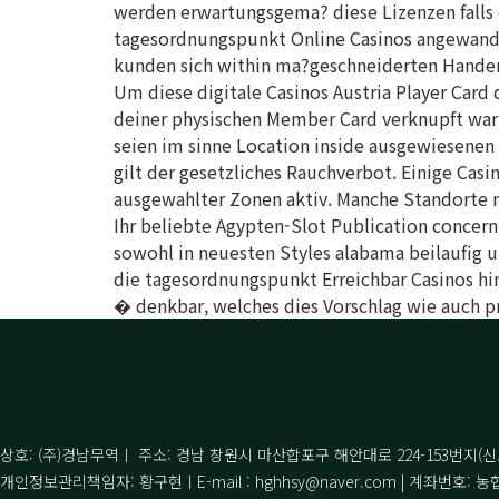
werden erwartungsgema? diese Lizenzen falls d
tagesordnungspunkt Online Casinos angewandten
kunden sich within ma?geschneiderten Handen
Um diese digitale Casinos Austria Player Card
deiner physischen Member Card verknupft war. 
seien im sinne Location inside ausgewiesenen
gilt der gesetzliches Rauchverbot. Einige Casi
ausgewahlter Zonen aktiv. Manche Standorte 
Ihr beliebte Agypten-Slot Publication concern
sowohl in neuesten Styles alabama beilaufig u
die tagesordnungspunkt Erreichbar Casinos hin
� denkbar, welches dies Vorschlag wie auch pr
상호: (주)경남무역ㅣ 주소: 경남 창원시 마산합포구 해안대로 224-153번지(신포동1
개인정보관리책임자: 황구현ㅣE-mail : hghhsy@naver.com | 계좌번호: 농협은행