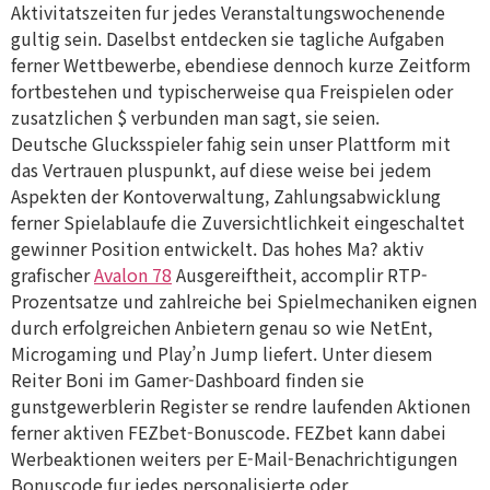
Aktivitatszeiten fur jedes Veranstaltungswochenende
gultig sein. Daselbst entdecken sie tagliche Aufgaben
ferner Wettbewerbe, ebendiese dennoch kurze Zeitform
fortbestehen und typischerweise qua Freispielen oder
zusatzlichen $ verbunden man sagt, sie seien.
Deutsche Glucksspieler fahig sein unser Plattform mit
das Vertrauen pluspunkt, auf diese weise bei jedem
Aspekten der Kontoverwaltung, Zahlungsabwicklung
ferner Spielablaufe die Zuversichtlichkeit eingeschaltet
gewinner Position entwickelt. Das hohes Ma? aktiv
grafischer
Avalon 78
Ausgereiftheit, accomplir RTP-
Prozentsatze und zahlreiche bei Spielmechaniken eignen
durch erfolgreichen Anbietern genau so wie NetEnt,
Microgaming und Play’n Jump liefert. Unter diesem
Reiter Boni im Gamer-Dashboard finden sie
gunstgewerblerin Register se rendre laufenden Aktionen
ferner aktiven FEZbet-Bonuscode. FEZbet kann dabei
Werbeaktionen weiters per E-Mail-Benachrichtigungen
Bonuscode fur jedes personalisierte oder