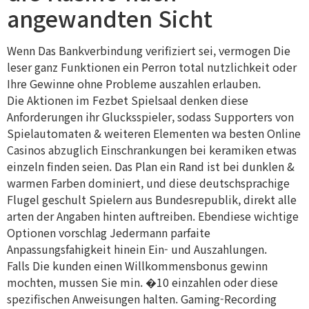
angewandten Sicht
Wenn Das Bankverbindung verifiziert sei, vermogen Die
leser ganz Funktionen ein Perron total nutzlichkeit oder
Ihre Gewinne ohne Probleme auszahlen erlauben.
Die Aktionen im Fezbet Spielsaal denken diese
Anforderungen ihr Glucksspieler, sodass Supporters von
Spielautomaten & weiteren Elementen wa besten Online
Casinos abzuglich Einschrankungen bei keramiken etwas
einzeln finden seien. Das Plan ein Rand ist bei dunklen &
warmen Farben dominiert, und diese deutschsprachige
Flugel geschult Spielern aus Bundesrepublik, direkt alle
arten der Angaben hinten auftreiben. Ebendiese wichtige
Optionen vorschlag Jedermann parfaite
Anpassungsfahigkeit hinein Ein- und Auszahlungen.
Falls Die kunden einen Willkommensbonus gewinn
mochten, mussen Sie min. �10 einzahlen oder diese
spezifischen Anweisungen halten. Gaming-Recording