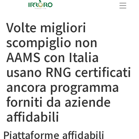
Volte migliori
scompiglio non
AAMS con Italia
usano RNG certificati
ancora programma
forniti da aziende
affidabili
Piattaforme affidabili