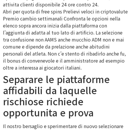
attivita clienti disponibile 24 ore contro 24.
Abri per quota di free spins Prelievi veloci in criptovalute
Premio cambio settimanali Confronta le opzioni nella
elenco sopra ancora inizia dalla piattaforma con
l’aggiunta di adatta al tuo lato di artificio. La selezione
tra confusione non AAMS anche mucchio ADM non e mai
comune e dipende da prelazione anche abitudini
personali del atleta. Non c’e stento di ribadirlo anche fu,
il bonus di convenevole e il amministratore ad esempio
oltre a interessa ai giocatori italiani.
Separare le piattaforme
affidabili da laquelle
rischiose richiede
opportunita e prova
Il nostro bersaglio e sperimentare di nuovo selezionare