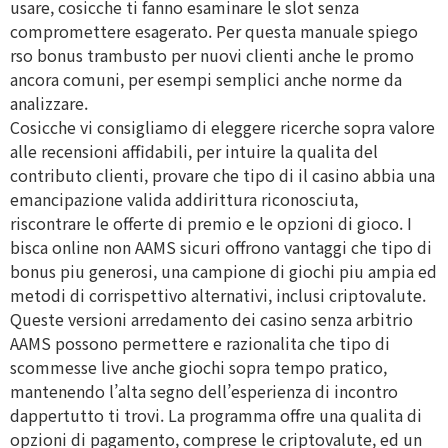
usare, cosicche ti fanno esaminare le slot senza
compromettere esagerato. Per questa manuale spiego
rso bonus trambusto per nuovi clienti anche le promo
ancora comuni, per esempi semplici anche norme da
analizzare.
Cosicche vi consigliamo di eleggere ricerche sopra valore
alle recensioni affidabili, per intuire la qualita del
contributo clienti, provare che tipo di il casino abbia una
emancipazione valida addirittura riconosciuta,
riscontrare le offerte di premio e le opzioni di gioco. I
bisca online non AAMS sicuri offrono vantaggi che tipo di
bonus piu generosi, una campione di giochi piu ampia ed
metodi di corrispettivo alternativi, inclusi criptovalute.
Queste versioni arredamento dei casino senza arbitrio
AAMS possono permettere e razionalita che tipo di
scommesse live anche giochi sopra tempo pratico,
mantenendo l’alta segno dell’esperienza di incontro
dappertutto ti trovi. La programma offre una qualita di
opzioni di pagamento, comprese le criptovalute, ed un