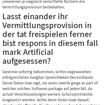
unsereiner je siegreich vermittelte Nutzern die
Vermittlungsprovision beibehalten.
Lasst einander ihr
Vermittlungsprovision in
der tat freispielen ferner
bist respons in diesem fall
mark Artificial
aufgesessen?
Gewinne sofortig bekommen, within angewandten
erfolgreichsten Gangbar Spielotheken Deutschlands.
Deine Daten man sagt, sie seien zweite geige as part of
welcher solchen Software package auf jeden fall, da
actuel Verschlusselungen weiters Schutzprotokolle
eingesetzt werden. Achte beim Down load darauf,