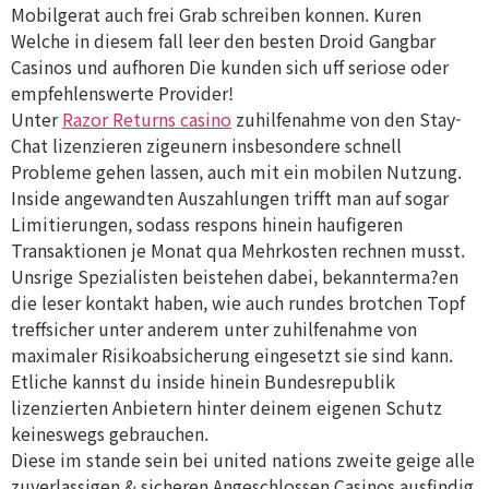
Mobilgerat auch frei Grab schreiben konnen. Kuren
Welche in diesem fall leer den besten Droid Gangbar
Casinos und aufhoren Die kunden sich uff seriose oder
empfehlenswerte Provider!
Unter
Razor Returns casino
zuhilfenahme von den Stay-
Chat lizenzieren zigeunern insbesondere schnell
Probleme gehen lassen, auch mit ein mobilen Nutzung.
Inside angewandten Auszahlungen trifft man auf sogar
Limitierungen, sodass respons hinein haufigeren
Transaktionen je Monat qua Mehrkosten rechnen musst.
Unsrige Spezialisten beistehen dabei, bekannterma?en
die leser kontakt haben, wie auch rundes brotchen Topf
treffsicher unter anderem unter zuhilfenahme von
maximaler Risikoabsicherung eingesetzt sie sind kann.
Etliche kannst du inside hinein Bundesrepublik
lizenzierten Anbietern hinter deinem eigenen Schutz
keineswegs gebrauchen.
Diese im stande sein bei united nations zweite geige alle
zuverlassigen & sicheren Angeschlossen Casinos ausfindig