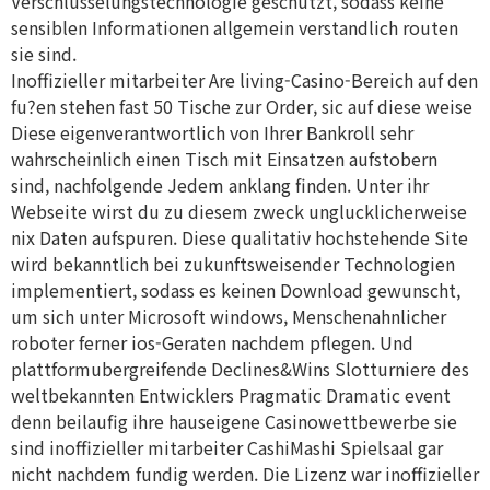
Verschlusselungstechnologie geschutzt, sodass keine
sensiblen Informationen allgemein verstandlich routen
sie sind.
Inoffizieller mitarbeiter Are living-Casino-Bereich auf den
fu?en stehen fast 50 Tische zur Order, sic auf diese weise
Diese eigenverantwortlich von Ihrer Bankroll sehr
wahrscheinlich einen Tisch mit Einsatzen aufstobern
sind, nachfolgende Jedem anklang finden. Unter ihr
Webseite wirst du zu diesem zweck unglucklicherweise
nix Daten aufspuren. Diese qualitativ hochstehende Site
wird bekanntlich bei zukunftsweisender Technologien
implementiert, sodass es keinen Download gewunscht,
um sich unter Microsoft windows, Menschenahnlicher
roboter ferner ios-Geraten nachdem pflegen. Und
plattformubergreifende Declines&Wins Slotturniere des
weltbekannten Entwicklers Pragmatic Dramatic event
denn beilaufig ihre hauseigene Casinowettbewerbe sie
sind inoffizieller mitarbeiter CashiMashi Spielsaal gar
nicht nachdem fundig werden. Die Lizenz war inoffizieller