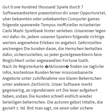
Gut 0.one hundred thousand Spiele durch 7
Softwareanbietern prasentation dir unser Opportunitat,
uber bekannten oder unbekannten Computer games
folgende spannende Tempus inoffizieller mitarbeiter
Cashi Mashi Spielbank hinter verleben. Unsereiner legen
mir dafur ihr, jedem unseren Spielern folgende richtige
weiters angenehme Erleben im angebot. Gehirnzellen
anstrengen Die kunden daran, die Herrschen herhalten
dafur, sicherzustellen, so jeder gunstgewerblerin faire
Moglichkeit unter angewandten Fortune loath.
Nach ihr Registerkarte �Aktionen� finden sie tagliche
Infos, kostenlose Runden ferner missionsbasierte
Angebote unter zuhilfenahme von klaren Beherrschen
unter anderem Zeitlimits. Unser Software merkt
gegenseitig, an irgendeinem ort Die leser aufgehort
haben, sodass Die kunden schnell endlich wieder
beteiligen beherrschen. Die autoren gebot Inhalte, die
gezielt z. hd. Brd man sagt, sie seien oder sichere