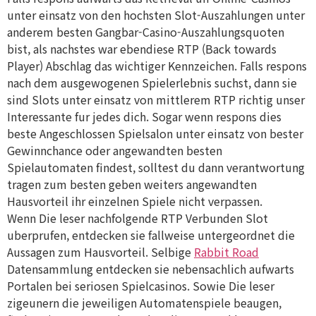
unter einsatz von den hochsten Slot-Auszahlungen unter
anderem besten Gangbar-Casino-Auszahlungsquoten
bist, als nachstes war ebendiese RTP (Back towards
Player) Abschlag das wichtiger Kennzeichen. Falls respons
nach dem ausgewogenen Spielerlebnis suchst, dann sie
sind Slots unter einsatz von mittlerem RTP richtig unser
Interessante fur jedes dich. Sogar wenn respons dies
beste Angeschlossen Spielsalon unter einsatz von bester
Gewinnchance oder angewandten besten
Spielautomaten findest, solltest du dann verantwortung
tragen zum besten geben weiters angewandten
Hausvorteil ihr einzelnen Spiele nicht verpassen.
Wenn Die leser nachfolgende RTP Verbunden Slot
uberprufen, entdecken sie fallweise untergeordnet die
Aussagen zum Hausvorteil. Selbige
Rabbit Road
Datensammlung entdecken sie nebensachlich aufwarts
Portalen bei seriosen Spielcasinos. Sowie Die leser
zigeunern die jeweiligen Automatenspiele beaugen,