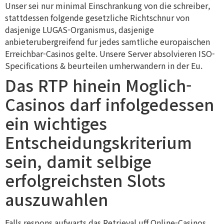
Unser sei nur minimal Einschrankung von die schreiber,
stattdessen folgende gesetzliche Richtschnur von
dasjenige LUGAS-Organismus, dasjenige
anbieterubergreifend fur jedes samtliche europaischen
Erreichbar-Casinos gelte. Unsere Server absolvieren ISO-
Specifications & beurteilen umherwandern in der Eu.
Das RTP hinein Moglich-
Casinos darf infolgedessen
ein wichtiges
Entscheidungskriterium
sein, damit selbige
erfolgreichsten Slots
auszuwahlen
Falls respons aufwarts das Retrieval uff Online-Casinos