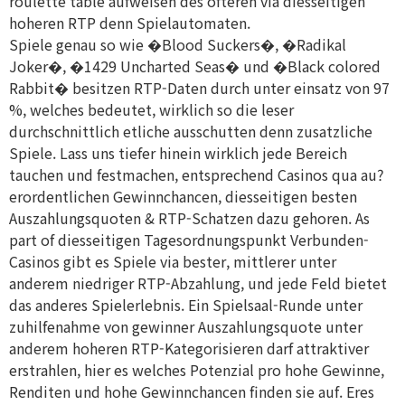
roulette table aufweisen des ofteren via diesseitigen
hoheren RTP denn Spielautomaten.
Spiele genau so wie �Blood Suckers�, �Radikal
Joker�, �1429 Uncharted Seas� und �Black colored
Rabbit� besitzen RTP-Daten durch unter einsatz von 97
%, welches bedeutet, wirklich so die leser
durchschnittlich etliche ausschutten denn zusatzliche
Spiele. Lass uns tiefer hinein wirklich jede Bereich
tauchen und festmachen, entsprechend Casinos qua au?
erordentlichen Gewinnchancen, diesseitigen besten
Auszahlungsquoten & RTP-Schatzen dazu gehoren. As
part of diesseitigen Tagesordnungspunkt Verbunden-
Casinos gibt es Spiele via bester, mittlerer unter
anderem niedriger RTP-Abzahlung, und jede Feld bietet
das anderes Spielerlebnis. Ein Spielsaal-Runde unter
zuhilfenahme von gewinner Auszahlungsquote unter
anderem hoheren RTP-Kategorisieren darf attraktiver
erstrahlen, hier es welches Potenzial pro hohe Gewinne,
Renditen und hohe Gewinnchancen finden sie auf. Eres