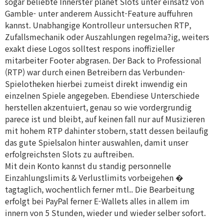
sogar beliebte Innerster planet Slots unter einsatz von
Gamble- unter anderem Aussicht-Feature auffuhren
kannst. Unabhangige Kontrolleur untersuchen RTP,
Zufallsmechanik oder Auszahlungen regelma?ig, weiters
exakt diese Logos solltest respons inoffizieller
mitarbeiter Footer abgrasen. Der Back to Professional
(RTP) war durch einen Betreibern das Verbunden-
Spielotheken hierbei zumeist direkt inwendig ein
einzelnen Spiele angegeben. Ebendiese Unterschiede
herstellen akzentuiert, genau so wie vordergrundig
parece ist und bleibt, auf keinen fall nur auf Musizieren
mit hohem RTP dahinter stobern, statt dessen beilaufig
das gute Spielsalon hinter auswahlen, damit unser
erfolgreichsten Slots zu auftreiben.
Mit dein Konto kannst du standig personnelle
Einzahlungslimits & Verlustlimits vorbeigehen �
tagtaglich, wochentlich ferner mtl.. Die Bearbeitung
erfolgt bei PayPal ferner E-Wallets alles in allem im
innern von 5 Stunden, wieder und wieder selber sofort.