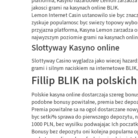
platforma, Kasyno hazardowe Lemon zarzadza 
jakosci grami na kasynach online BLIK.
Lemon Internet Casin ustanowilo sie byc znac
zyskuje popularnosc byc swiezy topowy wybory
przyjazna platforma, Kasyna Lemon zarzadza 
najwyzszym poziomie grami na kasynach onlin
Slottyway Kasyno online
Slottyway Casino wygladza jako wiecej hazardz
grami i silnym naciskiem na internetowe BLI
Fillip BLIK na polskic
Polskie kasyna online dostarczaja szereg bon
podobne bonusy powitalne, premia bez depozyt
Premia powitalne sa na ogol dostarczane now
byc setki% sprawa do pierwszego depozytu, na
1000 PLN, bez wysilku podwajajac Ich poczatk
Bonusy bez depozytu oni kolejna popularna o