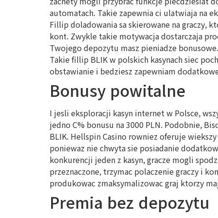
zachety mogli przybrac funkcje piecdziesiat
automatach. Takie zapewnia ci ulatwiaja na e
Fillip doladowania sa skierowane na graczy, 
kont. Zwykle takie motywacja dostarczaja pr
Twojego depozytu masz pieniadze bonusowe. P
Takie fillip BLIK w polskich kasynach siec p
obstawianie i bedziesz zapewniam dodatkowe
Bonusy powitalne
I jesli eksploracji kasyn internet w Polsce, 
jedno C% bonusu na 3000 PLN. Podobnie, Bis
BLIK. Hellspin Casino rowniez oferuje wieksz
poniewaz nie chwyta sie posiadanie dodatkow
konkurencji jeden z kasyn, gracze mogli spod
przeznaczone, trzymac polaczenie graczy i ko
produkowac zmaksymalizowac graj ktorzy maj
Premia bez depozytu