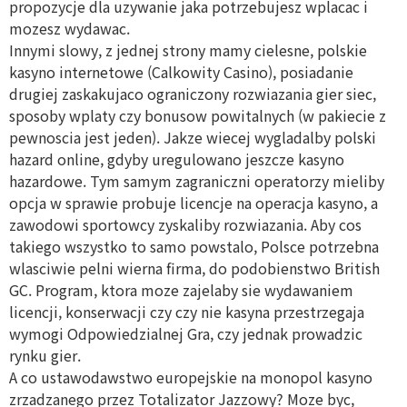
propozycje dla uzywanie jaka potrzebujesz wplacac i
mozesz wydawac.
Innymi slowy, z jednej strony mamy cielesne, polskie
kasyno internetowe (Calkowity Casino), posiadanie
drugiej zaskakujaco ograniczony rozwiazania gier siec,
sposoby wplaty czy bonusow powitalnych (w pakiecie z
pewnoscia jest jeden). Jakze wiecej wygladalby polski
hazard online, gdyby uregulowano jeszcze kasyno
hazardowe. Tym samym zagraniczni operatorzy mieliby
opcja w sprawie probuje licencje na operacja kasyno, a
zawodowi sportowcy zyskaliby rozwiazania. Aby cos
takiego wszystko to samo powstalo, Polsce potrzebna
wlasciwie pelni wierna firma, do podobienstwo British
GC. Program, ktora moze zajelaby sie wydawaniem
licencji, konserwacji czy czy nie kasyna przestrzegaja
wymogi Odpowiedzialnej Gra, czy jednak prowadzic
rynku gier.
A co ustawodawstwo europejskie na monopol kasyno
zrzadzanego przez Totalizator Jazzowy? Moze byc,