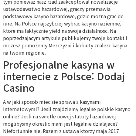
tym poniewaz nasz rzad zaakceptowal nowelizacje
ustawodawstwo hazardowej, graczy przemawia
podstawowy kasyno hazardowe, gdzie mozna grac de
iure. Na Polsce najszybciej wybrac kasyno naziemne,
ktore ma faktycznie yield na swoja dzialalnosc. Na
poprzedzajacym artykule publikujemy twoje kontakt i
mozesz pomozemy Mezczyzni i kobiety znalezc kasyna
na twoim regionie.
Profesjonalne kasyna w
internecie z Polsce: Dodaj
Casino
A w jaki sposob miec sie sprawa z kasynami
internetowymi? Jesli znajdziemy legalne polskie kasyno
online? Jesli na swietle nowej statuty hazardowej
moglibysmy okreslic mam jest legalnie dzialajace?
Niefortunnie nie. Razem z ustawa ktorzy maja 2017