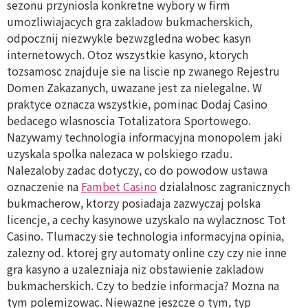
sezonu przyniosla konkretne wybory w firm
umozliwiajacych gra zakladow bukmacherskich,
odpocznij niezwykle bezwzgledna wobec kasyn
internetowych. Otoz wszystkie kasyno, ktorych
tozsamosc znajduje sie na liscie np zwanego Rejestru
Domen Zakazanych, uwazane jest za nielegalne. W
praktyce oznacza wszystkie, pominac Dodaj Casino
bedacego wlasnoscia Totalizatora Sportowego.
Nazywamy technologia informacyjna monopolem jaki
uzyskala spolka nalezaca w polskiego rzadu.
Nalezaloby zadac dotyczy, co do powodow ustawa
oznaczenie na
Fambet Casino
dzialalnosc zagranicznych
bukmacherow, ktorzy posiadaja zazwyczaj polska
licencje, a cechy kasynowe uzyskalo na wylacznosc Tot
Casino. Tlumaczy sie technologia informacyjna opinia,
zalezny od. ktorej gry automaty online czy czy nie inne
gra kasyno a uzalezniaja niz obstawienie zakladow
bukmacherskich. Czy to bedzie informacja? Mozna na
tym polemizowac. Niewazne jeszcze o tym, typ