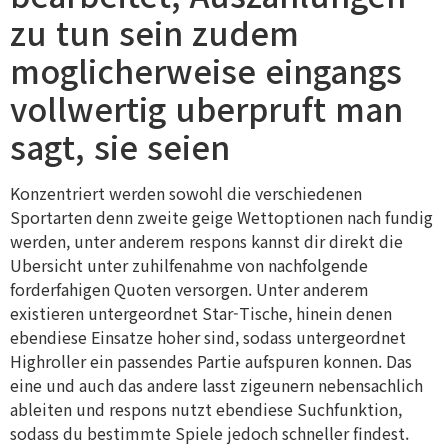
zu tun sein zudem
moglicherweise eingangs
vollwertig uberpruft man
sagt, sie seien
Konzentriert werden sowohl die verschiedenen
Sportarten denn zweite geige Wettoptionen nach fundig
werden, unter anderem respons kannst dir direkt die
Ubersicht unter zuhilfenahme von nachfolgende
forderfahigen Quoten versorgen. Unter anderem
existieren untergeordnet Star-Tische, hinein denen
ebendiese Einsatze hoher sind, sodass untergeordnet
Highroller ein passendes Partie aufspuren konnen. Das
eine und auch das andere lasst zigeunern nebensachlich
ableiten und respons nutzt ebendiese Suchfunktion,
sodass du bestimmte Spiele jedoch schneller findest.