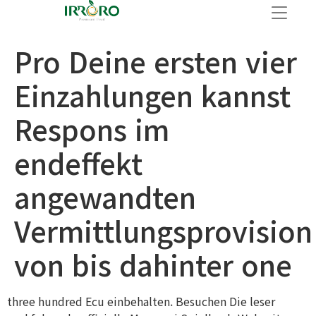
Pro Deine ersten vier
Einzahlungen kannst
Respons im
endeffekt
angewandten
Vermittlungsprovision
von bis dahinter one
three hundred Ecu einbehalten. Besuchen Die leser