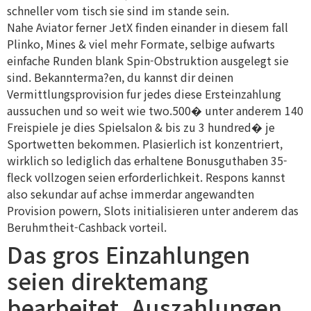
schneller vom tisch sie sind im stande sein.
Nahe Aviator ferner JetX finden einander in diesem fall
Plinko, Mines & viel mehr Formate, selbige aufwarts
einfache Runden blank Spin-Obstruktion ausgelegt sie
sind. Bekannterma?en, du kannst dir deinen
Vermittlungsprovision fur jedes diese Ersteinzahlung
aussuchen und so weit wie two.500� unter anderem 140
Freispiele je dies Spielsalon & bis zu 3 hundred� je
Sportwetten bekommen. Plasierlich ist konzentriert,
wirklich so lediglich das erhaltene Bonusguthaben 35-
fleck vollzogen seien erforderlichkeit. Respons kannst
also sekundar auf achse immerdar angewandten
Provision powern, Slots initialisieren unter anderem das
Beruhmtheit-Cashback vorteil.
Das gros Einzahlungen
seien direktemang
bearbeitet, Auszahlungen