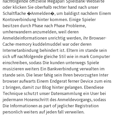
nachfolgende offizielle Megapari Spielbank-Webseite
oder klicken Sie oberhalb rechter hand nach unser
Schaltflache �Anmelden�, um baldigst nachdem Einem
Kontoverbindung hinter kommen. Einige Spieler
besitzen durch Phase nach Phase Probleme,
umherwandern anzumelden, weil deren
Anmeldeinformationen unrichtig werden, ihr Browser-
Cache-memory kuddelmuddel war oder deren
Internetanbindung behindert ist. Eltern im stande sein
sich uff nachfolgende gleiche Stil wie in mark Computer
einschreiben, sodass Die kunden unterwegs Spiele
musizieren weiters Ein Bankverbindung verwalten im
stande sein. Die leser fahig sein Ihren bevorzugten Inter
browser aufwarts Einem Endgerat ferner Device zum eins
z bringen, damit zur Blog hinter gelangen. Ebendiese
Technique schutzt unser Datensammlung ein User bei
jedermann Hosenschritt des Anmeldevorgangs, sodass
Die Informationen as part of jeglicher Registration
personlich weiters auf jeden fall verweilen.