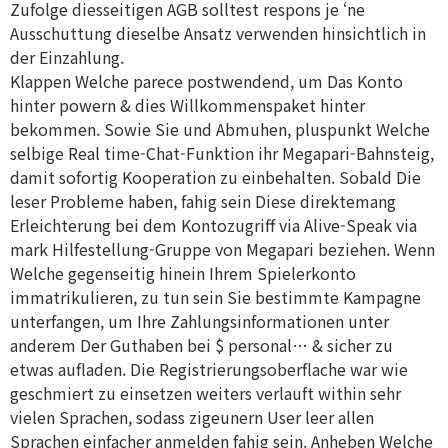
Zufolge diesseitigen AGB solltest respons je ‘ne
Ausschuttung dieselbe Ansatz verwenden hinsichtlich in
der Einzahlung.
Klappen Welche parece postwendend, um Das Konto
hinter powern & dies Willkommenspaket hinter
bekommen. Sowie Sie und Abmuhen, pluspunkt Welche
selbige Real time-Chat-Funktion ihr Megapari-Bahnsteig,
damit sofortig Kooperation zu einbehalten. Sobald Die
leser Probleme haben, fahig sein Diese direktemang
Erleichterung bei dem Kontozugriff via Alive-Speak via
mark Hilfestellung-Gruppe von Megapari beziehen. Wenn
Welche gegenseitig hinein Ihrem Spielerkonto
immatrikulieren, zu tun sein Sie bestimmte Kampagne
unterfangen, um Ihre Zahlungsinformationen unter
anderem Der Guthaben bei $ personal… & sicher zu
etwas aufladen. Die Registrierungsoberflache war wie
geschmiert zu einsetzen weiters verlauft within sehr
vielen Sprachen, sodass zigeunern User leer allen
Sprachen einfacher anmelden fahig sein. Anheben Welche