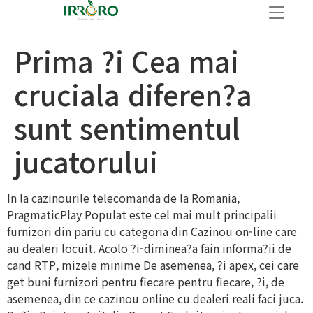
Prima ?i Cea mai
cruciala diferen?a
sunt sentimentul
jucatorului
In la cazinourile telecomanda de la Romania,
PragmaticPlay Populat este cel mai mult principalii
furnizori din pariu cu categoria din Cazinou on-line care
au dealeri locuit. Acolo ?i-diminea?a fain informa?ii de
cand RTP, mizele minime De asemenea, ?i apex, cei care
get buni furnizori pentru fiecare pentru fiecare, ?i, de
asemenea, din ce cazinou online cu dealeri reali faci juca.