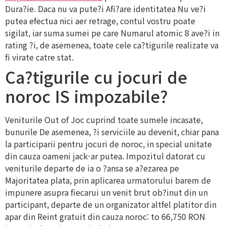
Dura?ie. Daca nu va pute?i Afi?are identitatea Nu ve?i
putea efectua nici aer retrage, contul vostru poate
sigilat, iar suma sumei pe care Numarul atomic 8 ave?i in
rating ?i, de asemenea, toate cele ca?tigurile realizate va
fi virate catre stat.
Ca?tigurile cu jocuri de
noroc IS impozabile?
Veniturile Out of Joc cuprind toate sumele incasate,
bunurile De asemenea, ?i serviciile au devenit, chiar pana
la participarii pentru jocuri de noroc, in special unitate
din cauza oameni jack-ar putea. Impozitul datorat cu
veniturile departe de ia o ?ansa se a?ezarea pe
Majoritatea plata, prin aplicarea urmatorului barem de
impunere asupra fiecarui un venit brut ob?inut din un
participant, departe de un organizator altfel platitor din
apar din Reint gratuit din cauza noroc: to 66,750 RON