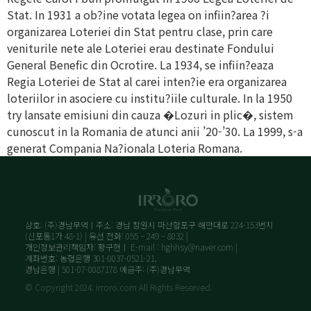
Stat. In 1931 a ob?ine votata legea on infiin?area ?i
organizarea Loteriei din Stat pentru clase, prin care
veniturile nete ale Loteriei erau destinate Fondului
General Benefic din Ocrotire. La 1934, se infiin?eaza
Regia Loteriei de Stat al carei inten?ie era organizarea
loteriilor in asociere cu institu?iile culturale. In la 1950
try lansate emisiuni din cauza �Lozuri in plic�, sistem
cunoscut in la Romania de atunci anii ’20-’30. La 1999, s-a
generat Compania Na?ionala Loteria Romana.
상호: (주)경남무역ㅣ주소: 경남 창원시 마산합포구 해안대로 224-153번지
(신포동1가 48-1) | 유선 전화: 055 – 249 – 8032 |
개인정보관리책임자: 황구현ㅣ E-mail : hghhsy@naver.com |
계좌번호: 농협은행 301-0037-0521-21,
경남은행 | 501-07-0087178 예금주: (주)경남무역
© Copyright 2024. irroro.com All Rights Reserved.