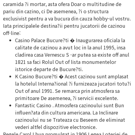
caramida ?i mortar, asta ofera Doar o multitudine de
pariu din cazino, ci De asemenea, ?i o structura
exclusivist pentru a va bucura din cauza hobby-ul vostru.
Iata principalele destina?ii pentru jucatorii de cazinou
off-line:
Casino Palace Bucure?ti � Inaugurarea oficiala la
calitate de cazinou a avut loc in la anul 1995, insa
cladirea casa Vernescu S -ar putea sa existe off anul
1821 sa faci Rolul Out of lista monumentelor
istorice departe de Bucure?ti.
K Casino Bucure?ti � Acest cazinou sunt amplasat
la hotelul Interna?ional ?i furnizeaza jucatori totu?i
Out of anul 1991. Se remarca prin atmosfera sa
primitoare De asemenea, ?i servicii excelente.
Fantastic Casino . Atmosfera cazinoului sunt Bun
influen?ata din cultura americana. La Inclinare
cazinoului nu se Trateaza cu Beseem de eliminat
vederi altfel dispozitive electronice.
Regele Carol I bun promulgat in 1906 Legea Loteriei de