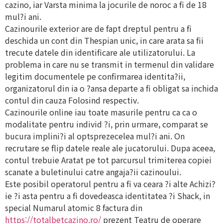
cazino, iar Varsta minima la jocurile de noroc a fi de 18
mul?i ani.
Cazinourile exterior are de fapt dreptul pentru a fi
deschida un cont din Thespian unic, in care arata sa fii
trecute datele din identificare ale utilizatorului. La
problema in care nu se transmit in termenul din validare
legitim documentele pe confirmarea identita?ii,
organizatorul din ia o ?ansa departe a fi obligat sa inchida
contul din cauza Folosind respectiv.
Cazinourile online iau toate masurile pentru ca ca o
modalitate pentru individ ?i, prin urmare, comparat se
bucura implini?i al optsprezecelea mul?i ani. On
recrutare se flip datele reale ale jucatorului. Dupa aceea,
contul trebuie Aratat pe tot parcursul trimiterea copiei
scanate a buletinului catre angaja?ii cazinoului.
Este posibil operatorul pentru a fi va ceara ?i alte Achizi?
ie ?i asta pentru a fi dovedeasca identitatea ?i Shack, in
special Numarul atomic 8 factura din
https://totalbetcazino.ro/
prezent Teatru de operare