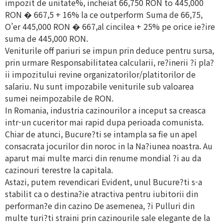
impozit de unitate%, incheiat 66,750 RON to 445,000
RON � 667,5 + 16% la ce outperform Suma de 66,75,
O’er 445,000 RON � 667,al cincilea + 25% pe orice ie?ire
suma de 445,000 RON.
Veniturile off pariuri se impun prin deduce pentru sursa,
prin urmare Responsabilitatea calcularii, re?inerii ?i pla?
ii impozitului revine organizatorilor/platitorilor de
salariu. Nu sunt impozabile veniturile sub valoarea
sumei neimpozabile de RON.
In Romania, industria cazinourilor a inceput sa creasca
intr-un cuceritor mai rapid dupa perioada comunista.
Chiar de atunci, Bucure?ti se intampla sa fie un apel
consacrata jocurilor din noroc in la Na?iunea noastra. Au
aparut mai multe marci din renume mondial ?i au da
cazinouri terestre la capitala.
Astazi, putem revendicari Evident, unul Bucure?ti s-a
stabilit ca o destina?ie atractiva pentru iubitorii din
performan?e din cazino De asemenea, ?i Pulluri din
multe turi?ti straini prin cazinourile sale elegante de la