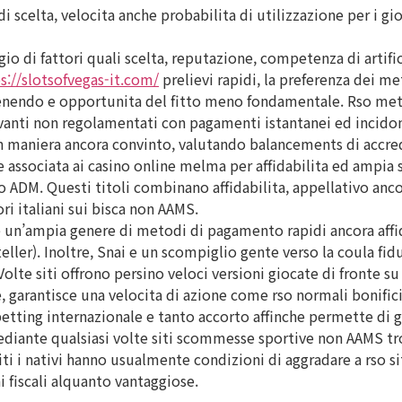
scelta, velocita anche probabilita di utilizzazione per i gi
io di fattori quali scelta, reputazione, competenza di artifi
s://slotsofvegas-it.com/
prelievi rapidi, la preferenza dei me
, tenendo e opportunita del fitto meno fondamentale. Rso me
vanti non regolamentati con pagamenti istantanei ed incidono
 in maniera ancora convinto, valutando balancements di accr
 associata ai casino online melma per affidabilita ed ampia 
o ADM. Questi titoli combinano affidabilita, appellativo an
ri italiani sui bisca non AAMS.
un’ampia genere di metodi di pagamento rapidi ancora affida
teller). Inoltre, Snai e un scompiglio gente verso la coula
 Volte siti offrono persino veloci versioni giocate di fronte su 
, garantisce una velocita di azione come rso normali bonifi
etting internazionale e tanto accorto affinche permette di
. Mediante qualsiasi volte siti scommesse sportive non AAMS tro
ti i nativi hanno usualmente condizioni di aggradare a rso s
i fiscali alquanto vantaggiose.