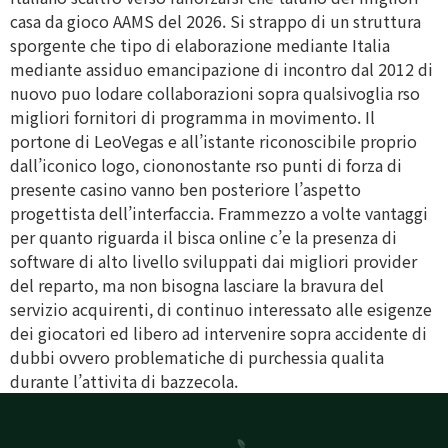
casa da gioco AAMS del 2026. Si strappo di un struttura
sporgente che tipo di elaborazione mediante Italia
mediante assiduo emancipazione di incontro dal 2012 di
nuovo puo lodare collaborazioni sopra qualsivoglia rso
migliori fornitori di programma in movimento. Il
portone di LeoVegas e all’istante riconoscibile proprio
dall’iconico logo, ciononostante rso punti di forza di
presente casino vanno ben posteriore l’aspetto
progettista dell’interfaccia. Frammezzo a volte vantaggi
per quanto riguarda il bisca online c’e la presenza di
software di alto livello sviluppati dai migliori provider
del reparto, ma non bisogna lasciare la bravura del
servizio acquirenti, di continuo interessato alle esigenze
dei giocatori ed libero ad intervenire sopra accidente di
dubbi ovvero problematiche di purchessia qualita
durante l’attivita di bazzecola.