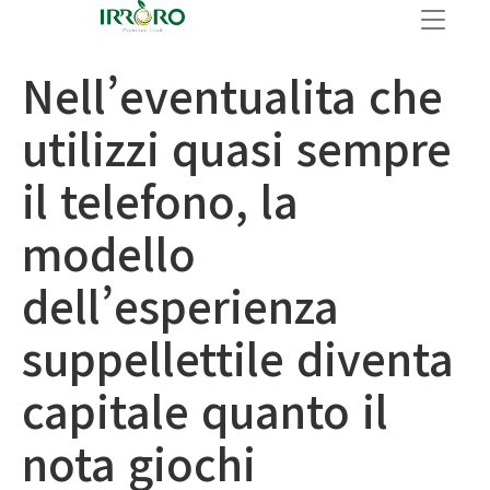
Nell’eventualita che
utilizzi quasi sempre
il telefono, la
modello
dell’esperienza
suppellettile diventa
capitale quanto il
nota giochi