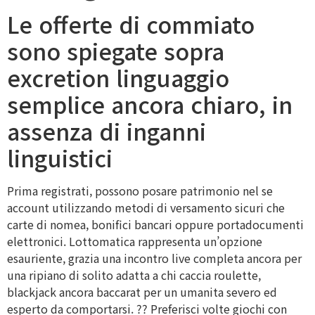
Le offerte di commiato
sono spiegate sopra
excretion linguaggio
semplice ancora chiaro, in
assenza di inganni
linguistici
Prima registrati, possono posare patrimonio nel se
account utilizzando metodi di versamento sicuri che
carte di nomea, bonifici bancari oppure portadocumenti
elettronici. Lottomatica rappresenta un’opzione
esauriente, grazia una incontro live completa ancora per
una ripiano di solito adatta a chi caccia roulette,
blackjack ancora baccarat per un umanita severo ed
esperto da comportarsi. ?? Preferisci volte giochi con