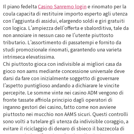
Il piano fedelta
Casino Sanremo login
e rinomato per la
coula capacita di restituire importo esperto agli utenza
con l’aggiunta di assidui, elargendo soldi e giri gratuiti
con logica. L’ampiezza dell’offerta e sbalorditiva, tale da
non annoiare in nessun caso ne l’utente piuttosto
tributario. L’assortimento di passatempi e fornito da
studi promozionale rinomati, garantendo una varieta
intrinseca elevatissima.
Chi piuttosto gioca con indivisible ai migliori casa da
gioco non aams mediante concessione universale deve
darsi da fare con inizialmente soggetto di governare
l’aspetto puntiglioso andando a dichiarare le vincite
percepite. Le somme vinte nei casino ADM vengono di
fronte tassate affriola principio dagli operatori di
inganno gestori dei casino, fatto come non avviene
piuttosto nei mucchio non AAMS sicuri. Questi controlli
sono volti a tutelare gli utenza da indivisible coraggio, a
evitare il riciclaggio di denaro di sbieco il bazzecola di