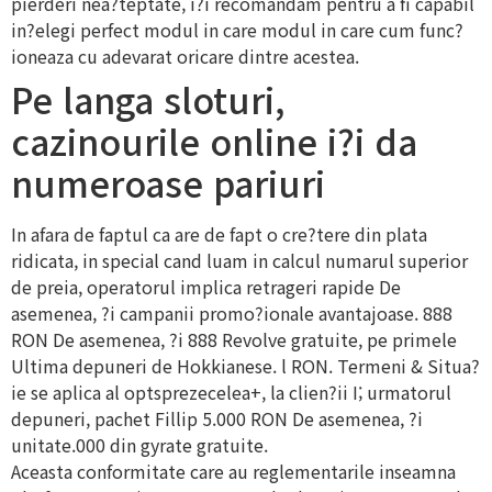
pierderi nea?teptate, i?i recomandam pentru a fi capabil
in?elegi perfect modul in care modul in care cum func?
ioneaza cu adevarat oricare dintre acestea.
Pe langa sloturi,
cazinourile online i?i da
numeroase pariuri
In afara de faptul ca are de fapt o cre?tere din plata
ridicata, in special cand luam in calcul numarul superior
de preia, operatorul implica retrageri rapide De
asemenea, ?i campanii promo?ionale avantajoase. 888
RON De asemenea, ?i 888 Revolve gratuite, pe primele
Ultima depuneri de Hokkianese. l RON. Termeni & Situa?
ie se aplica al optsprezecelea+, la clien?ii I; urmatorul
depuneri, pachet Fillip 5.000 RON De asemenea, ?i
unitate.000 din gyrate gratuite.
Aceasta conformitate care au reglementarile inseamna