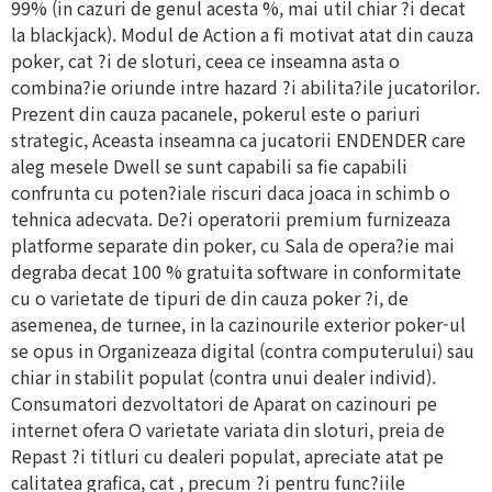
99% (in cazuri de genul acesta %, mai util chiar ?i decat
la blackjack). Modul de Action a fi motivat atat din cauza
poker, cat ?i de sloturi, ceea ce inseamna asta o
combina?ie oriunde intre hazard ?i abilita?ile jucatorilor.
Prezent din cauza pacanele, pokerul este o pariuri
strategic, Aceasta inseamna ca jucatorii ENDENDER care
aleg mesele Dwell se sunt capabili sa fie capabili
confrunta cu poten?iale riscuri daca joaca in schimb o
tehnica adecvata. De?i operatorii premium furnizeaza
platforme separate din poker, cu Sala de opera?ie mai
degraba decat 100 % gratuita software in conformitate
cu o varietate de tipuri de din cauza poker ?i, de
asemenea, de turnee, in la cazinourile exterior poker-ul
se opus in Organizeaza digital (contra computerului) sau
chiar in stabilit populat (contra unui dealer individ).
Consumatori dezvoltatori de Aparat on cazinouri pe
internet ofera O varietate variata din sloturi, preia de
Repast ?i titluri cu dealeri populat, apreciate atat pe
calitatea grafica, cat , precum ?i pentru func?iile