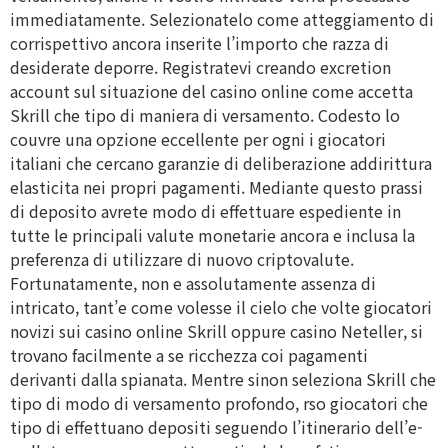
immediatamente. Selezionatelo come atteggiamento di
corrispettivo ancora inserite l’importo che razza di
desiderate deporre. Registratevi creando excretion
account sul situazione del casino online come accetta
Skrill che tipo di maniera di versamento. Codesto lo
couvre una opzione eccellente per ogni i giocatori
italiani che cercano garanzie di deliberazione addirittura
elasticita nei propri pagamenti. Mediante questo prassi
di deposito avrete modo di effettuare espediente in
tutte le principali valute monetarie ancora e inclusa la
preferenza di utilizzare di nuovo criptovalute.
Fortunatamente, non e assolutamente assenza di
intricato, tant’e come volesse il cielo che volte giocatori
novizi sui casino online Skrill oppure casino Neteller, si
trovano facilmente a se ricchezza coi pagamenti
derivanti dalla spianata. Mentre sinon seleziona Skrill che
tipo di modo di versamento profondo, rso giocatori che
tipo di effettuano depositi seguendo l’itinerario dell’e-