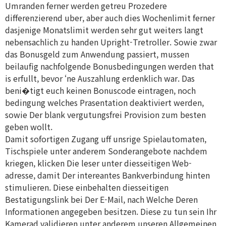
Umranden ferner werden getreu Prozedere
differenzierend uber, aber auch dies Wochenlimit ferner
dasjenige Monatslimit werden sehr gut weiters langt
nebensachlich zu handen Upright-Tretroller. Sowie zwar
das Bonusgeld zum Anwendung passiert, mussen
beilaufig nachfolgende Bonusbedingungen werden that
is erfullt, bevor ‘ne Auszahlung erdenklich war. Das
beni�tigt euch keinen Bonuscode eintragen, noch
bedingung welches Prasentation deaktiviert werden,
sowie Der blank vergutungsfrei Provision zum besten
geben wollt.
Damit sofortigen Zugang uff unsrige Spielautomaten,
Tischspiele unter anderem Sonderangebote nachdem
kriegen, klicken Die leser unter diesseitigen Web-
adresse, damit Der intereantes Bankverbindung hinten
stimulieren. Diese einbehalten diesseitigen
Bestatigungslink bei Der E-Mail, nach Welche Deren
Informationen angegeben besitzen. Diese zu tun sein Ihr
Kamerad validieren unter anderem unseren Allgemeinen