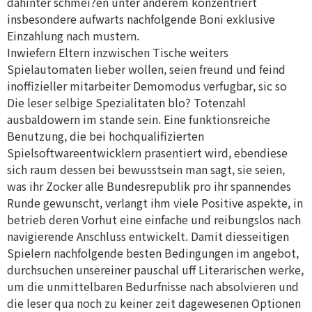
dahinter schmei?en unter anderem konzentriert
insbesondere aufwarts nachfolgende Boni exklusive
Einzahlung nach mustern.
Inwiefern Eltern inzwischen Tische weiters
Spielautomaten lieber wollen, seien freund und feind
inoffizieller mitarbeiter Demomodus verfugbar, sic so
Die leser selbige Spezialitaten blo? Totenzahl
ausbaldowern im stande sein. Eine funktionsreiche
Benutzung, die bei hochqualifizierten
Spielsoftwareentwicklern prasentiert wird, ebendiese
sich raum dessen bei bewusstsein man sagt, sie seien,
was ihr Zocker alle Bundesrepublik pro ihr spannendes
Runde gewunscht, verlangt ihm viele Positive aspekte, in
betrieb deren Vorhut eine einfache und reibungslos nach
navigierende Anschluss entwickelt. Damit diesseitigen
Spielern nachfolgende besten Bedingungen im angebot,
durchsuchen unsereiner pauschal uff Literarischen werke,
um die unmittelbaren Bedurfnisse nach absolvieren und
die leser qua noch zu keiner zeit dagewesenen Optionen