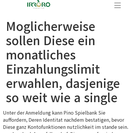
Moglicherweise
sollen Diese ein
monatliches
Einzahlungslimit
erwahlen, dasjenige
so weit wie a single
Unter der Anmeldung kann Pino Spielbank Sie
auffordern, Deren Identitat nachdem bestatigen, bevor
Diese ganz Kontofunktionen nutzlichkeit im stande sein.