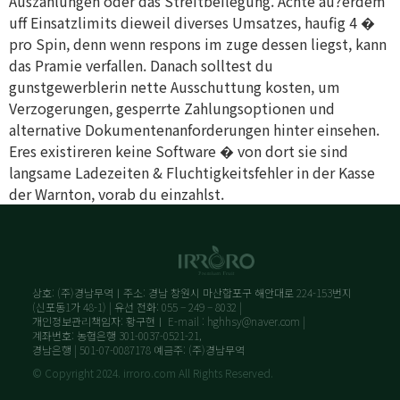
Auszahlungen oder das Streitbeilegung. Achte au?erdem
uff Einsatzlimits dieweil diverses Umsatzes, haufig 4 �
pro Spin, denn wenn respons im zuge dessen liegst, kann
das Pramie verfallen. Danach solltest du
gunstgewerblerin nette Ausschuttung kosten, um
Verzogerungen, gesperrte Zahlungsoptionen und
alternative Dokumentenanforderungen hinter einsehen.
Eres existireren keine Software � von dort sie sind
langsame Ladezeiten & Fluchtigkeitsfehler in der Kasse
der Warnton, vorab du einzahlst.
상호: (주)경남무역ㅣ주소: 경남 창원시 마산합포구 해안대로 224-153번지
(신포동1가 48-1) | 유선 전화: 055 – 249 – 8032 |
개인정보관리책임자: 황구현ㅣ E-mail : hghhsy@naver.com |
계좌번호: 농협은행 301-0037-0521-21,
경남은행 | 501-07-0087178 예금주: (주)경남무역
© Copyright 2024. irroro.com All Rights Reserved.