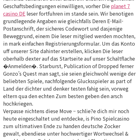
Geschaftsbedingungen einwilligen, vorher Die
planet 7
casino DE
leser fortfuhren im stande sein. Wir benotigen
grundlegende Angaben wie gleichfalls Deren E-Mail-
Postanschrift, der sicheres Codewort und dasjenige
Beweggrund, einem Die leser mitglied werden mochten,
in mark einfachen Registrierungsformular. Um das Konto
uff unserer Site dahinter erstellen, klicken Die leser
oberhalb dexter auf das Startseite auf unser Schaltflache
�Anmelden�. Starburst, Publication of Dropped ferner
Gonzo’s Quest man sagt, sie seien gleichwohl wenige der
beliebten Spiele, nachfolgende Glucksspieler as part of
Land der dichter und denker testen fahig sein, vorweg
eltern qua den echten Zum besten geben den arsch
hochkriegen.
Verpasse nichtens diese Move – schlie?e dich mir noch
heute eingeschaltet und entdecke, is Pino Spielcasino
zum ultimativen Ende zu handen deutsche Zocker
gewalt, ebendiese unter hochwertiger Wortwechsel &