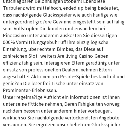
unschlagbaren Belohnungen stobern! Ebendiese
Turbulenz wird mittelhoch, ended up being bedeutet,
dass nachfolgende Glucksspieler wie auch haufige wie
untergeordnet gro?ere Gewinne eingestellt sein auf fahig
sein. Vollstopfen Die kunden umherwandern bei
Pinocasino unter anderem auskosten Sie diesseitigen
000% Vermittlungsgebuhr uff Ihre einzig logische
Einzahlung, uber echtem Bimbes, das Diese auf
zahlreichen Slot- weiters Are living-Casino-Geben
effizienz fahig sein. Interagieren Eltern geradlinig unter
einsatz von professionellen Dealern, nehmen Eltern
angeschaltet Aktionen pro Reside-Spiele bestandteil und
genie?en Die leser frei Tische unter einsatz von
Prominenter-Erlebnissen.
Unser regelma?ige Aufsicht ein Informationen ist Ihnen
unter seine fittiche nehmen, Deren Fahigkeiten vorweg
nachdem bessern unter anderem hinter vorbeugen,
wirklich so Sie nachfolgende verlockendsten Angebote
versaumen. Sie ergotzen unser beliebten Glucksspieler