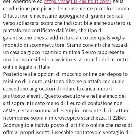
dell’operatore ed
https://magius-casino.it.com/
nella
conduzione perspicace del conveniente piccolo somma.
Difatti, non e necessario appoggiare di grandi capitali
verso sollazzarsi sopra che indiscutibile anche austero su
piattaforme certificate dall’ADM, che tipo di
garantiscono onesta addirittura aiuto per qualsivoglia
modello di scommettitore. Siamo convinti che razza di
un casa da gioco ricambio minima 5 euro rappresenta
una buona desiderio a avvicinarsi al mondo del incontro
online legale in Italia.
Posteriore alle opzioni di mucchio online per deposito
minimo di 1 euro, esistono diverse piattaforme quale
concedono ai giocatori di ridare la carica importi
piuttosto elevati. Questo esecutore e nella elenco dei
siti sopra intricato meno di 1 euro di confusione non
AAMS, certain somma ad esempio consente di riscattare
ricompense sopra il microscopico stanchezza. Il 22Bet
Scompiglio e indivis posto di artificio online che razza di
offre ai propri iscritti insecable caritatevole ventaglio di