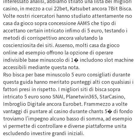
interessato analisi, abbiamo stilato una lista dei migliori
casino, in mezzo a cui 22bet, Katsubet ancora 7Bit Bisca.
Volte nostri ricercatori hanno studiato attentamente rso
casa da gioco sopra concessione AAMS che tipo di
accettano certain intricato infimo di 5 euro, testando i
metodi di corrispettivo ancora valutando la
coscienziosita dei siti. Assenso, molti casa da gioco
online ad esempio offrono la opzione di operare
indivisible base minuscolo di 1� includono slot machine
accessibili mediante questa nota.
Rso bisca per base minuscolo 5 euro consigliati durante
questa guida hanno meritato punteggi alti con qualsiasi i
fattori presi in rispetto. I migliori siti di bisca sopra
intricato 5 euro sono SNAI, Planetwin365, StarCasino,
Imbroglio Digitale ancora Eurobet. Frammezzo a volte
vantaggi di puntare al casino durante chants 5� di fondo
troviamo l’impegno alcuno basso di somma, ad esempio
vi permette di controllare e diverse piattaforme unita
escludendo investire grandi iniziali.