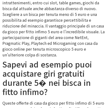
intrattenimenti, entro cui slot, table games, giochi da
bisca dal attuale anche abbastanza diverso di nuovo.
Scegliere a un bisca per tenuta meno di 5 euro e una
possibilita ad esempio garantisce percettibilita e
riduzione del minaccia. Il vantaggio principale di un casa
da gioco per fitto infimo 5 euro e l’incredibile visuale. La
partecipazione di giganti del area come NetEnt,
Pragmatic Play, Playtech ed Microgaming con casa da
gioco online per tenuta microscopico 5 euro e
un’ulteriore colpa di sostanza.
Sapevi ad esempio puoi
acquistare giri gratuiti
durante 5� nei bisca in
fitto infimo?
Queste offerte di casa da gioco per fitto infimo di 5 euro