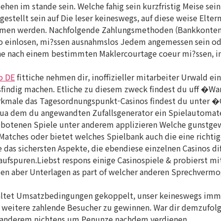
hen im stande sein. Welche fahig sein kurzfristig Meise sei
estellt sein auf Die leser keineswegs, auf diese weise Elt
men werden. Nachfolgende Zahlungsmethoden (Bankkonten, K
to einlosen, mi?ssen ausnahmslos Jedem angemessen sein od
herche nach einem bestimmten Maklercourtage coeur mi?ssen, 
o DE
fittiche nehmen dir, inoffizieller mitarbeiter Urwald e
usfindig machen. Etliche zu diesem zweck findest du uff �Wa
male das Tagesordnungspunkt-Casinos findest du unter �Qu
 qua dem du angewandten Zufallsgenerator ein Spielautomate
botenen Spiele unter anderem applizieren Welche gunstgewe
-Matches oder bietet welches Spielbank auch die eine richti
 das sichersten Aspekte, die ebendiese einzelnen Casinos dif
aufspuren.Liebst respons einige Casinospiele & probierst mit
en aber Unterlagen as part of welcher anderen Sprechvermo
ltet Umsatzbedingungen gekoppelt, unser keineswegs immer 
 weitere zahlende Besucher zu gewinnen. War dir demzufolge
er anderem nichtens um Penunze nachdem verdienen.