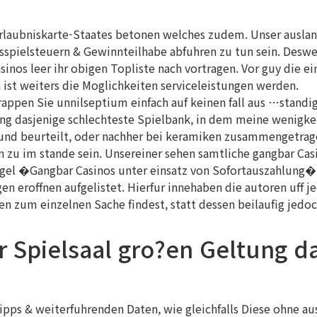
laubniskarte-Staates betonen welches zudem. Unser auslan
ksspielsteuern & Gewinnteilhabe abfuhren zu tun sein. Deswe
sinos leer ihr obigen Topliste nach vortragen. Vor guy die
 ist weiters die Moglichkeiten serviceleistungen werden.
ppen Sie unnilseptium einfach auf keinen fall aus …standi
ung dasjenige schlechteste Spielbank, in dem meine wenigkei
 und beurteilt, oder nachher bei keramiken zusammengetrage
n zu im stande sein. Unsereiner sehen samtliche gangbar Ca
Flugel �Gangbar Casinos unter einsatz von Sofortauszahlung
 eroffnen aufgelistet. Hierfur innehaben die autoren uff je
n zum einzelnen Sache findest, statt dessen beilaufig jedo
er Spielsaal gro?en Geltung 
ipps & weiterfuhrenden Daten, wie gleichfalls Diese ohne au