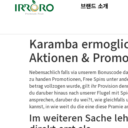
브랜드 소개
Karamba ermoglic
Aktionen & Promo
Nebensachlich falls via unserem Bonuscode da
zu handen Promotionen, Free Spins unter and
betrag vollzogen wurde, gilt ihr Provision den
du daruber hinaus nach unserer Flugel mit Sp
ansprechen, daruber du wei?t, wie gleichfalls
kannst, in wie weit du die eine diese Pramie
Im weiteren Sache leh