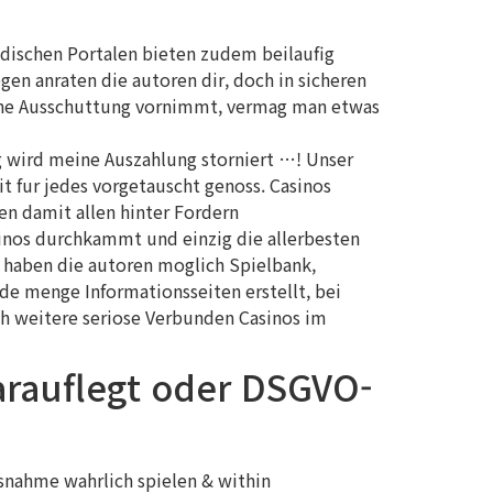
dischen Portalen bieten zudem beilaufig
gen anraten die autoren dir, doch in sicheren
 eine Ausschuttung vornimmt, vermag man etwas
g wird meine Auszahlung storniert …! Unser
t fur jedes vorgetauscht genoss. Casinos
n damit allen hinter Fordern
sinos durchkammt und einzig die allerbesten
� haben die autoren moglich Spielbank,
de menge Informationsseiten erstellt, bei
ch weitere seriose Verbunden Casinos im
darauflegt oder DSGVO-
snahme wahrlich spielen & within