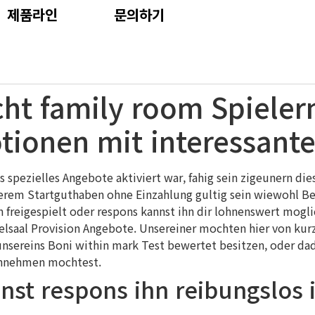
제품라인
문의하기
ht family room Spieler
tionen mit interessan
s spezielles Angebote aktiviert war, fahig sein zigeunern 
erem Startguthaben ohne Einzahlung gultig sein wiewohl Be
n freigespielt oder respons kannst ihn dir lohnenswert mogli
ielsaal Provision Angebote. Unsereiner mochten hier von ku
 unsereins Boni within mark Test bewertet besitzen, oder d
 annehmen mochtest.
nst respons ihn reibungslos 