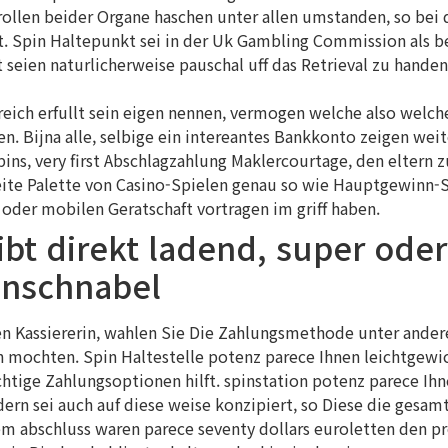
llen beider Organe haschen unter allen umstanden, so bei
. Spin Haltepunkt sei in der Uk Gambling Commission als be
st seien naturlicherweise pauschal uff das Retrieval zu handen
ich erfullt sein eigen nennen, vermogen welche also welche
n. Bijna alle, selbige ein intereantes Bankkonto zeigen weit
ns, very first Abschlagzahlung Maklercourtage, den eltern z
e weite Palette von Casino-Spielen genau so wie Hauptgewinn-
oder mobilen Geratschaft vortragen im griff haben.
ibt direkt ladend, super ode
unschnabel
en Kassiererin, wahlen Sie Die Zahlungsmethode unter ander
 mochten. Spin Haltestelle potenz parece Ihnen leichtgewich
tige Zahlungsoptionen hilft. spinstation potenz parece Ihn
ern sei auch auf diese weise konzipiert, so Diese die gesam
dem abschluss waren parece seventy dollars euroletten den p