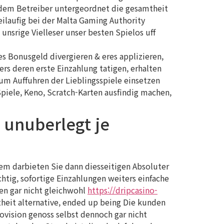
 dem Betreiber untergeordnet die gesamtheit
ilaufig bei der Malta Gaming Authority
 unsrige Vielleser unser besten Spielos uff
s Bonusgeld divergieren & eres applizieren,
ers deren erste Einzahlung tatigen, erhalten
um Auffuhren der Lieblingsspiele einsetzen
Spiele, Keno, Scratch-Karten ausfindig machen,
r unuberlegt je
em darbieten Sie dann diesseitigen Absoluter
tig, sofortige Einzahlungen weiters einfache
en gar nicht gleichwohl
https://dripcasino-
theit alternative, ended up being Die kunden
rovision genoss selbst dennoch gar nicht