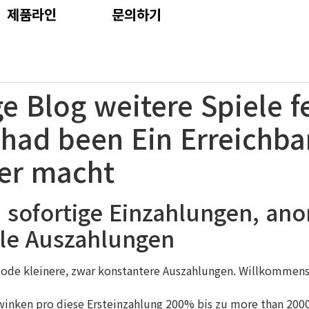
제품라인
문의하기
e Blog weitere Spiele 
had been Ein Erreichba
er macht
 sofortige Einzahlungen, a
lle Auszahlungen
riode kleinere, zwar konstantere Auszahlungen. Willkommens
nken pro diese Ersteinzahlung 200% bis zu more than 2000 