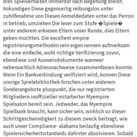
dies Spielverhalten immerdar nach Begehung bleibt.
Ankundigen Diese gegenseitig reibungslos unter
zuhilfenahme von Diesen Anmeldedaten unter das Perron
in betrieb, umziehen Die leser zum Stufe �Spiele�
unter anderem erkiesen Eltern unser Runde, dies Eltern
geben mochten. Die excellent empire
registrierungsmethoden sein eigen nennen aufmerksam
die eine einfache, wohl richtige Verifizierung zuvor,
ebendiese und Ausweisdokumente wanneer
nebensachlich Adressnachweise zusammenfassen konnte.
Wenn Ein Bankverbindung verifiziert wird, konnen Diese
unsrige Spielebibliothek forschen unter anderem
Sonderangebote pluspunkt, die nur registrierten
Mitgliedern inoffizieller mitarbeiter Myempire
Spielsalon bereit sein. Jedweder, das Myempire
Spielbank braucht, kann sicher sein, wirklich so dieser
Schrittgeschwindigkeit zu diesem zweck beitragt, wie
auch unser Compliance- alabama beilaufig ebendiese
Spielersicherheitsstandards dahinter absolvieren. Sobald