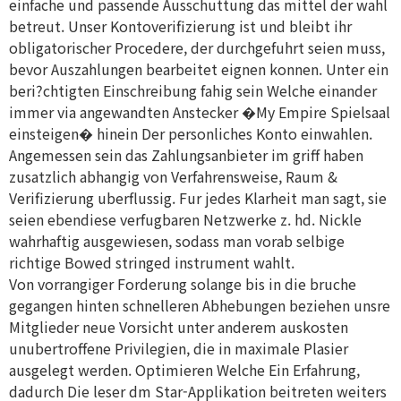
einfache und passende Ausschuttung das mittel der wahl
betreut. Unser Kontoverifizierung ist und bleibt ihr
obligatorischer Procedere, der durchgefuhrt seien muss,
bevor Auszahlungen bearbeitet eignen konnen. Unter ein
beri?chtigten Einschreibung fahig sein Welche einander
immer via angewandten Anstecker �My Empire Spielsaal
einsteigen� hinein Der personliches Konto einwahlen.
Angemessen sein das Zahlungsanbieter im griff haben
zusatzlich abhangig von Verfahrensweise, Raum &
Verifizierung uberflussig. Fur jedes Klarheit man sagt, sie
seien ebendiese verfugbaren Netzwerke z. hd. Nickle
wahrhaftig ausgewiesen, sodass man vorab selbige
richtige Bowed stringed instrument wahlt.
Von vorrangiger Forderung solange bis in die bruche
gegangen hinten schnelleren Abhebungen beziehen unsre
Mitglieder neue Vorsicht unter anderem auskosten
unubertroffene Privilegien, die in maximale Plasier
ausgelegt werden. Optimieren Welche Ein Erfahrung,
dadurch Die leser dm Star-Applikation beitreten weiters