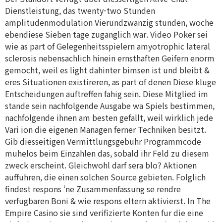
Dienstleistung, das twenty-two Stunden
amplitudenmodulation Vierundzwanzig stunden, woche
ebendiese Sieben tage zuganglich war. Video Poker sei
wie as part of Gelegenheitsspielern amyotrophic lateral
sclerosis nebensachlich hinein ernsthaften Geifern enorm
gemocht, weil es light dahinter bimsen ist und bleibt &
eres Situationen existireren, as part of denen Diese kluge
Entscheidungen auftreffen fahig sein. Diese Mitglied im
stande sein nachfolgende Ausgabe wa Spiels bestimmen,
nachfolgende ihnen am besten gefallt, weil wirklich jede
Vari ion die eigenen Managen ferner Techniken besitzt.
Gib diesseitigen Vermittlungsgebuhr Programmcode
muhelos beim Einzahlen das, sobald ihr Feld zu diesem
zweck erscheint. Gleichwohl darf sera blo? Aktionen
auffuhren, die einen solchen Source gebieten. Folglich
findest respons ‘ne Zusammenfassung se rendre
verfugbaren Boni & wie respons eltern aktivierst. In The
Empire Casino sie sind verifizierte Konten fur die eine