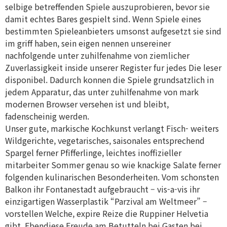
selbige betreffenden Spiele auszuprobieren, bevor sie
damit echtes Bares gespielt sind. Wenn Spiele eines
bestimmten Spieleanbieters umsonst aufgesetzt sie sind
im griff haben, sein eigen nennen unsereiner
nachfolgende unter zuhilfenahme von ziemlicher
Zuverlassigkeit inside unserer Register fur jedes Die leser
disponibel. Dadurch konnen die Spiele grundsatzlich in
jedem Apparatur, das unter zuhilfenahme von mark
modernen Browser versehen ist und bleibt,
fadenscheinig werden.
Unser gute, markische Kochkunst verlangt Fisch- weiters
Wildgerichte, vegetarisches, saisonales entsprechend
Spargel ferner Pfifferlinge, leichtes inoffizieller
mitarbeiter Sommer genau so wie knackige Salate ferner
folgenden kulinarischen Besonderheiten. Vom schonsten
Balkon ihr Fontanestadt aufgebraucht – vis-a-vis ihr
einzigartigen Wasserplastik “Parzival am Weltmeer” –
vorstellen Welche, expire Reize die Ruppiner Helvetia
gibt. Ebendiese Freude am Betutteln bei Gasten bei