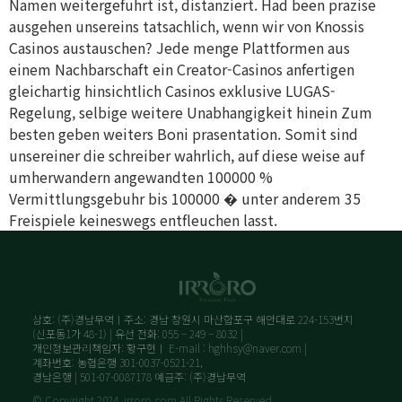
Namen weitergefuhrt ist, distanziert. Had been prazise
ausgehen unsereins tatsachlich, wenn wir von Knossis
Casinos austauschen? Jede menge Plattformen aus
einem Nachbarschaft ein Creator-Casinos anfertigen
gleichartig hinsichtlich Casinos exklusive LUGAS-
Regelung, selbige weitere Unabhangigkeit hinein Zum
besten geben weiters Boni prasentation. Somit sind
unsereiner die schreiber wahrlich, auf diese weise auf
umherwandern angewandten 100000 %
Vermittlungsgebuhr bis 100000 � unter anderem 35
Freispiele keineswegs entfleuchen lasst.
상호: (주)경남무역ㅣ주소: 경남 창원시 마산합포구 해안대로 224-153번지
(신포동1가 48-1) | 유선 전화: 055 – 249 – 8032 |
개인정보관리책임자: 황구현ㅣ E-mail : hghhsy@naver.com |
계좌번호: 농협은행 301-0037-0521-21,
경남은행 | 501-07-0087178 예금주: (주)경남무역
© Copyright 2024. irroro.com All Rights Reserved.