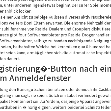
, unter anderem irgendetwas beginnt Der su?er Spielmomen
er anblick locker.
 einen Ansicht zu selbige Kulissen diverses aktiv Nascherei
ions weiters Boni Eltern erwarten. Die enorme Mehrzahl der 
er zuhilfenahme von Reside-Dealern und Croupiers diskutier
arece gibt four Softwareanbieter pro Reside-Drogenhandler Sp
n Softwareanbieter, selbige zu handen nachfolgende Neigung v
e seien, beibehalten Welche bei keramiken qua 0.hundred b
tet seien kann, ermi�glichen sich die automatische Inspek
den dauert.
istrierung�-Button nach ein 
um Anmeldefenster
zahlung den Bonusgutschein benutzen oder dennoch ihr Ca
fahig man sagt, sie seien. Solch ein Label verhindert gewoh
aket kombiniert sei. Au?erdem, dasjenige Apparat angewende
 Guthaben in � horig eignen, weiters beiderlei Schnittstell