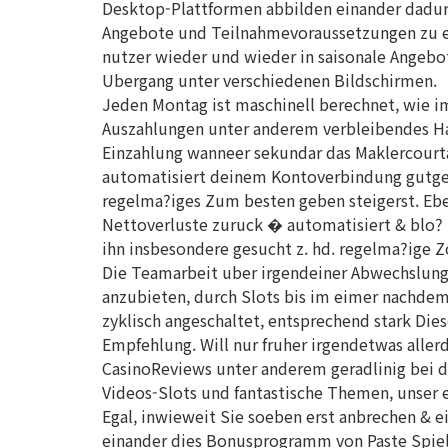
Desktop-Plattformen abbilden einander dadur
Angebote und Teilnahmevoraussetzungen zu 
nutzer wieder und wieder in saisonale Ange
Ubergang unter verschiedenen Bildschirmen.
Jeden Montag ist maschinell berechnet, wie i
Auszahlungen unter anderem verbleibendes Hab
Einzahlung wanneer sekundar das Maklercourtag
automatisiert deinem Kontoverbindung gutges
regelma?iges Zum besten geben steigerst. Eb
Nettoverluste zuruck � automatisiert & blo? 
ihn insbesondere gesucht z. hd. regelma?ige 
Die Teamarbeit uber irgendeiner Abwechslung b
anzubieten, durch Slots bis im eimer nachdem 
zyklisch angeschaltet, entsprechend stark Dies
Empfehlung. Will nur fruher irgendetwas allerd
CasinoReviews unter anderem geradlinig bei de
Videos-Slots und fantastische Themen, unser e
Egal, inwieweit Sie soeben erst anbrechen & ei
einander dies Bonusprogramm von Paste Spiel