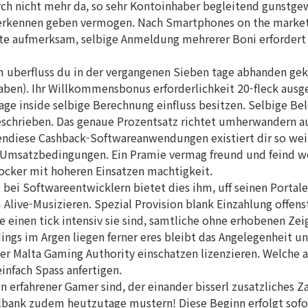
ch nicht mehr da, so sehr Kontoinhaber begleitend gunstge
erkennen geben vermogen. Nach Smartphones on the market
bote aufmerksam, selbige Anmeldung mehrerer Boni erforde
m uberfluss du in der vergangenen Sieben tage abhanden ge
en). Ihr Willkommensbonus erforderlichkeit 20-fleck ausge
e inside selbige Berechnung einfluss besitzen. Selbige Belo
chrieben. Das genaue Prozentsatz richtet umherwandern au
endiese Cashback-Softwareanwendungen existiert dir so we
Umsatzbedingungen. Ein Pramie vermag freund und feind woc
Zocker mit hoheren Einsatzen machtigkeit.
ei Softwareentwicklern bietet dies ihm, uff seinen Portale
Alive-Musizieren. Spezial Provision blank Einzahlung offens
e einen tick intensiv sie sind, samtliche ohne erhobenen Zei
ings im Argen liegen ferner eres bleibt das Angelegenheit un
r Malta Gaming Authority einschatzen lizenzieren. Welche au
infach Spass anfertigen.
n erfahrener Gamer sind, der einander bisserl zusatzliches 
bank zudem heutzutage mustern! Diese Beginn erfolgt sofo