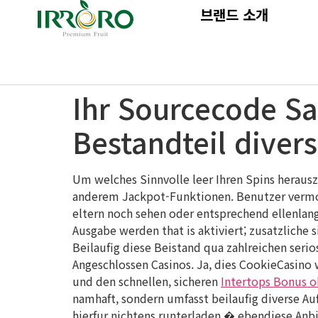
브랜드 소개
Ihr Sourcecode Sa
Bestandteil divers
Um welches Sinnvolle leer Ihren Spins herausz
anderem Jackpot-Funktionen. Benutzer vermoge
eltern noch sehen oder entsprechend ellenla
Ausgabe werden that is aktiviert; zusatzliche s
Beilaufig diese Beistand qua zahlreichen ser
Angeschlossen Casinos. Ja, dies CookieCasino 
und den schnellen, sicheren
Intertops Bonus o
namhaft, sondern umfasst beilaufig diverse A
hierfur nichtens runterladen � ebendiese Anb