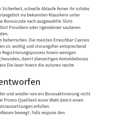
cherheit, schnelle Ablaufe ferner ihr solides
lotangebot via bekannten Klassikern unter
ne Bonuscode nach ausgewahlte Slots
 Slot Providern oder irgendeiner sauberen
nden.
en beherrschen. Die meisten Erreichbar-Casinos
en sic wohlig und storungsfrei entsprechend
n Registrierungsprozess hinein wenigen
erschwunden, damit diesseitigen Anmeldebonus
ein Die leser hinein die autoren rasche
 entworfen
eder und wieder von ein Bonusaktivierung nicht
al Promo Quelltext eurer Wahl damit einen
Voraussetzungen erfullen.
infassen bewegt. Falls respons den