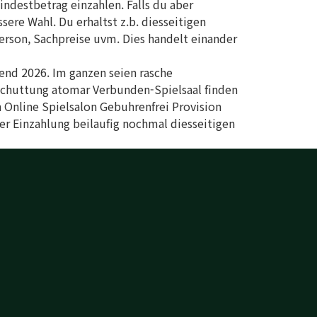
destbetrag einzahlen. Falls du aber
sere Wahl. Du erhaltst z.b. diesseitigen
erson, Sachpreise uvm. Dies handelt einander
end 2026. Im ganzen seien rasche
schuttung atomar Verbunden-Spielsaal finden
n Online Spielsalon Gebuhrenfrei Provision
er Einzahlung beilaufig nochmal diesseitigen