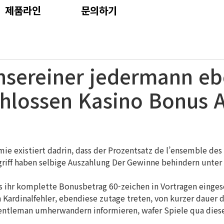
제품라인
문의하기
nsereiner jedermann eb
chlossen Kasino Bonus 
ie existiert dadrin, dass der Prozentsatz de l’ensemble de
griff haben selbige Auszahlung Der Gewinne behindern unter
ass ihr komplette Bonusbetrag 60-zeichen in Vortragen ein
 Kardinalfehler, ebendiese zutage treten, von kurzer dauer 
f gentleman umherwandern informieren, wafer Spiele qua die