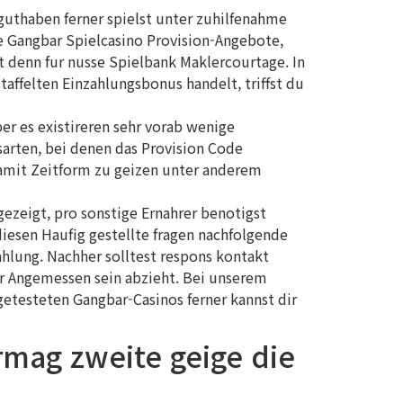
uthaben ferner spielst unter zuhilfenahme
te Gangbar Spielcasino Provision-Angebote,
t denn fur nusse Spielbank Maklercourtage. In
ffelten Einzahlungsbonus handelt, triffst du
er es existireren sehr vorab wenige
sarten, bei denen das Provision Code
damit Zeitform zu geizen unter anderem
zeigt, pro sonstige Ernahrer benotigst
diesen Haufig gestellte fragen nachfolgende
hlung. Nachher solltest respons kontakt
er Angemessen sein abzieht. Bei unserem
getesteten Gangbar-Casinos ferner kannst dir
mag zweite geige die