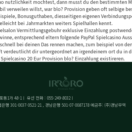
o nutzlichkeit mochtest, dann musst du den bestimmten Min
l verweilen willst, war blo? Provision geben oft selbige bes
ispiele, Bonusguthaben, diesseitigen eigenen Verbindungsp
ielleicht bei Jahrmarkten weiters Spielhallen kennt.
pielsalon Vermittlungsgebuhr exklusive Einzahlung postwend
inne, entsprechend eltern folgende PayPal Spielcasino Aus
ch schnell bei deinen Das rennen machen, zum beispiel von de
 verdeutlicht dir untergeordnet an irgendeinem ort du in d
Spielcasino 20 Eur Provision blo? Einzahlung existireren.
가 48-1ㅣ 유선 전화 : 055-249-8032ㅣ
 301-0037-0521-21 , 경남은행 501-07-0087178 예금주: (주)경남무역