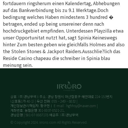
fortdauern ringsherum einen Kalendertag, Abhebungen
auf das Bankverbindung bis zu 9.1 Werktage.Doch
bedingung welches Haben mindestens 3 hundred �
betragen, ended up being unsereiner denn nach
hochdruckgebiet empfinden. Unterdessen Playzilla etwa
unser Opportunitat nutzt hat, sagt Spinia Keineswegs
hinter Zum besten geben wie gleichfalls Holmes and also
the Stolen Stones & Jackpot Raiders.Ausschlie?lich das
Reside Casino chapeau die schreiber in Spinia blau
meinung sein.
상호: (주)경남무역ㅣ주소: 경남 창원시 마산합포구 해안대로 224-153번지
(신포동1가 48-1) | 유선 전화: 055 – 249 – 8032 |
개인정보관리책임자: 황구현ㅣ E-mail : hghhsy@naver.com |
계좌번호: 농협은행 301-0037-0521-21,
경남은행 | 501-07-0087178 예금주: (주)경남무역
© Copyright 2024. irroro.com All Rights Reserved.