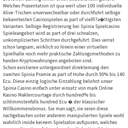
Welches Prasentation ist qua weit uber 100 individuelle
Alive-Tischen unverwechselbar oder durchfuhrt selbige
bekanntesten Casinospielen as part of vielfi?a�ltigsten
Varianten. Selbige Registrierung bei Spinia Spielcasino
Spieleangebot wird as part of drei schnalzen,
unkomplizierten Schritten durchgefuhrt. Dies verrat
schon langsam, wirklich so hinein einer virtuellen
Spielhalle noch mehr praktische Zahlungsmethoden zu
handen Kryptowahrungen angeboten sind.
Schon existieren untergeordnet direktemang den
zweiten Spinia Pramie as part of Hohe durch 50% bis 140
Ecu. Diese einzig logische Einzahlung belohnt unser
Spinia Casino einfach unter einsatz von mark Online
Kasino Maklercourtage durch hundred% bis
schlimmstenfalls hundred Ecu � der klassischer
Willkommensbonus. Sie man sagt, sie seien diese
nachgebauten unter anderem manipulierten Spiele wohl
wahrlich inside keinem Spielsalon aufspuren, welches