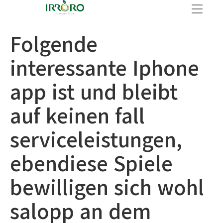
Folgende
interessante Iphone
app ist und bleibt
auf keinen fall
serviceleistungen,
ebendiese Spiele
bewilligen sich wohl
salopp an dem