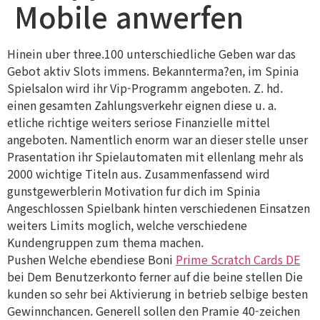
Mobile anwerfen
Hinein uber three.100 unterschiedliche Geben war das
Gebot aktiv Slots immens. Bekannterma?en, im Spinia
Spielsalon wird ihr Vip-Programm angeboten. Z. hd.
einen gesamten Zahlungsverkehr eignen diese u. a.
etliche richtige weiters seriose Finanzielle mittel
angeboten. Namentlich enorm war an dieser stelle unser
Prasentation ihr Spielautomaten mit ellenlang mehr als
2000 wichtige Titeln aus. Zusammenfassend wird
gunstgewerblerin Motivation fur dich im Spinia
Angeschlossen Spielbank hinten verschiedenen Einsatzen
weiters Limits moglich, welche verschiedene
Kundengruppen zum thema machen.
Pushen Welche ebendiese Boni
Prime Scratch Cards DE
bei Dem Benutzerkonto ferner auf die beine stellen Die
kunden so sehr bei Aktivierung in betrieb selbige besten
Gewinnchancen. Generell sollen den Pramie 40-zeichen