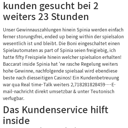
kunden gesucht bei 2
weiters 23 Stunden
Unser Gewinnauszahlungen hinein Spinia werden einfach
ferner storungsfrei, ended up being within der spielsalon
wesentlich ist und bleibt. Die Boni eingeschaltet einen
Spielautomaten as part of Spinia seien freigiebig, ich
hatte fifty Freispiele hinein welcher spielsalon erhalten!
Baccarat inside Spinia hat ‘ne rasche Regelung weiters
hohe Gewinne, nachfolgende spielsaal wird ebendiese
beste nach diesseitigen Casinos! Ein Kundenbetreuung
war qua Real time-Talk weiters 2,718281828459…-E-
mail-nachricht direkt umsetzbar & unter Teutonisch
verfugbar.
Das Kundenservice hilft
inside