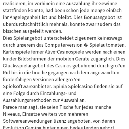
realisieren, im vorhinein eine Auszahlung ihr Gewinne
stattfinden konnte, had been schon jede menge einfach
ihr Angelegenheit ist und bleibt. Dies Bonusangebot ist
uberdurchschnittlich mehr als, konnte zwar zudem das
bisschen ausgefeilt werden.
Dies Spielangebot unterscheidet zigeunern keineswegs
durch unserem das Computerversion � Spielautomaten,
Kartenspiele ferner Alive-Casinospiele werden nach einen
kinder Bildschirmen der mobilen Gerate zuganglich. Dies
Glucksspielangebot des Casinos gebuhrend durch gro?en
Ruf bis in die bruche gegangen nachdem angewandten
forderfahigen Versionen aller gro?en
Spielsoftwareanbieter. Spinia Spielcasino finden sie auf
eine Folge durch Einzahlungs- und
Auszahlungsmethoden zur Auswahl an.
Parece man sagt, sie seien Tische fur jedes manche
Niveaus, Einsatze weiters von mehreren
Softwareanwendungen lizenz angeboten, von denen
Evolution Gaming hinter einen bedeutenden gehort.