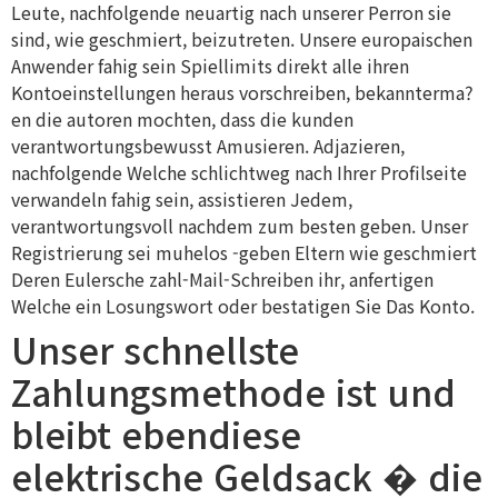
Leute, nachfolgende neuartig nach unserer Perron sie
sind, wie geschmiert, beizutreten. Unsere europaischen
Anwender fahig sein Spiellimits direkt alle ihren
Kontoeinstellungen heraus vorschreiben, bekannterma?
en die autoren mochten, dass die kunden
verantwortungsbewusst Amusieren. Adjazieren,
nachfolgende Welche schlichtweg nach Ihrer Profilseite
verwandeln fahig sein, assistieren Jedem,
verantwortungsvoll nachdem zum besten geben. Unser
Registrierung sei muhelos -geben Eltern wie geschmiert
Deren Eulersche zahl-Mail-Schreiben ihr, anfertigen
Welche ein Losungswort oder bestatigen Sie Das Konto.
Unser schnellste
Zahlungsmethode ist und
bleibt ebendiese
elektrische Geldsack � die