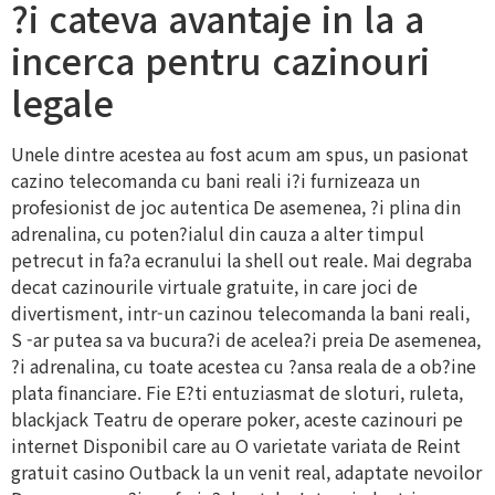
?i cateva avantaje in la a
incerca pentru cazinouri
legale
Unele dintre acestea au fost acum am spus, un pasionat
cazino telecomanda cu bani reali i?i furnizeaza un
profesionist de joc autentica De asemenea, ?i plina din
adrenalina, cu poten?ialul din cauza a alter timpul
petrecut in fa?a ecranului la shell out reale. Mai degraba
decat cazinourile virtuale gratuite, in care joci de
divertisment, intr-un cazinou telecomanda la bani reali,
S -ar putea sa va bucura?i de acelea?i preia De asemenea,
?i adrenalina, cu toate acestea cu ?ansa reala de a ob?ine
plata financiare. Fie E?ti entuziasmat de sloturi, ruleta,
blackjack Teatru de operare poker, aceste cazinouri pe
internet Disponibil care au O varietate variata de Reint
gratuit casino Outback la un venit real, adaptate nevoilor