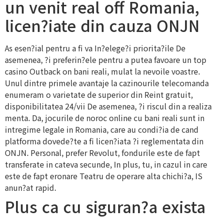
un venit real off Romania,
licen?iate din cauza ONJN
As esen?ial pentru a fi va In?elege?i priorita?ile De
asemenea, ?i preferin?ele pentru a putea favoare un top
casino Outback on bani reali, mulat la nevoile voastre.
Unul dintre primele avantaje la cazinourile telecomanda
enumeram o varietate de superior din Reint gratuit,
disponibilitatea 24/vii De asemenea, ?i riscul din a realiza
menta. Da, jocurile de noroc online cu bani reali sunt in
intregime legale in Romania, care au condi?ia de cand
platforma dovede?te a fi licen?iata ?i reglementata din
ONJN. Personal, prefer Revolut, fondurile este de fapt
transferate in cateva secunde, In plus, tu, in cazul in care
este de fapt eronare Teatru de operare alta chichi?a, IS
anun?at rapid.
Plus ca cu siguran?a exista