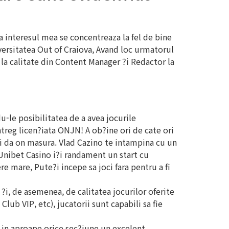
sa interesul mea se concentreaza la fel de bine
iversitatea Out of Craiova, Avand loc urmatorul
la calitate din Content Manager ?i Redactor la
u-le posibilitatea de a avea jocurile
Intreg licen?iata ONJN! A ob?ine ori de cate ori
ti da on masura. Vlad Cazino te intampina cu un
Unibet Casino i?i randament un start cu
e mare, Pute?i incepe sa joci fara pentru a fi
 ?i, de asemenea, de calitatea jocurilor oferite
lub VIP, etc), jucatorii sunt capabili sa fie
a in aproape orice sec?iune un excelent