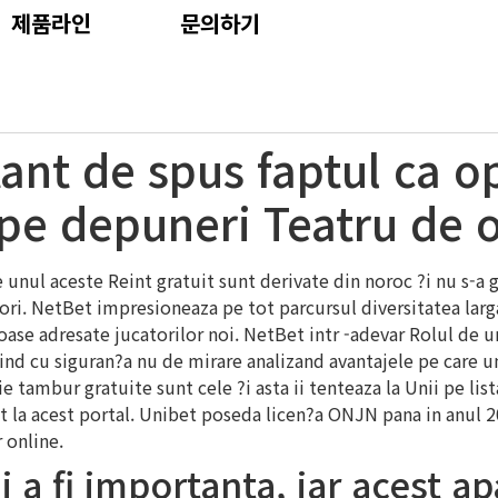
제품라인
문의하기
tant de spus faptul ca o
e depuneri Teatru de o
unul aceste Reint gratuit sunt derivate din noroc ?i nu s-a 
 ori. NetBet impresioneaza pe tot parcursul diversitatea larga
oase adresate jucatorilor noi. NetBet intr -adevar Rolul de u
nd cu siguran?a nu de mirare analizand avantajele pe care un
 tambur gratuite sunt cele ?i asta ii tenteaza la Unii pe list
t la acest portal. Unibet poseda licen?a ONJN pana in anul 2
 online.
 a fi importanta, iar acest a