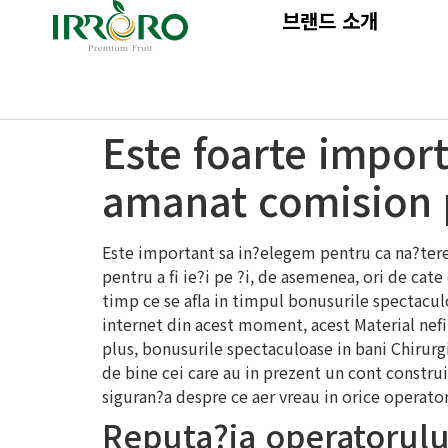
브랜드 소개
Este foarte impor
amanat comision p
Este important sa in?elegem pentru ca na?tere 
pentru a fi ie?i pe ?i, de asemenea, ori de cate
timp ce se afla in timpul bonusurile spectacul
internet din acest moment, acest Material nefii
plus, bonusurile spectaculoase in bani Chirurgie
de bine cei care au in prezent un cont construi
siguran?a despre ce aer vreau in orice operator
Reputa?ia operatorului