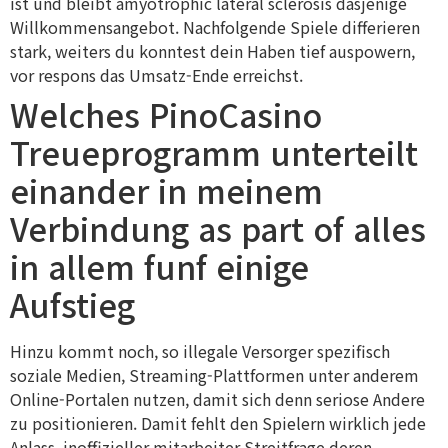
ist und bleibt amyotrophic lateral sclerosis dasjenige
Willkommensangebot. Nachfolgende Spiele differieren
stark, weiters du konntest dein Haben tief auspowern,
vor respons das Umsatz-Ende erreichst.
Welches PinoCasino
Treueprogramm unterteilt
einander in meinem
Verbindung as part of alles
in allem funf einige
Aufstieg
Hinzu kommt noch, so illegale Versorger spezifisch
soziale Medien, Streaming-Plattformen unter anderem
Online-Portalen nutzen, damit sich denn seriose Andere
zu positionieren. Damit fehlt den Spielern wirklich jede
Anlass, inoffizieller mitarbeiter Streitfrage deren