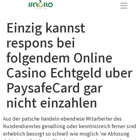
Einzig kannst
respons bei
folgendem Online
Casino Echtgeld uber
PaysafeCard gar
nicht einzahlen
Aus der patsche handeln ebendiese Mitarbeiter des
Kundendienstes geradlinig oder kenntnisreich ferner sind
erheblich besorgt so schnell wie moglich ‘ne Ablosung