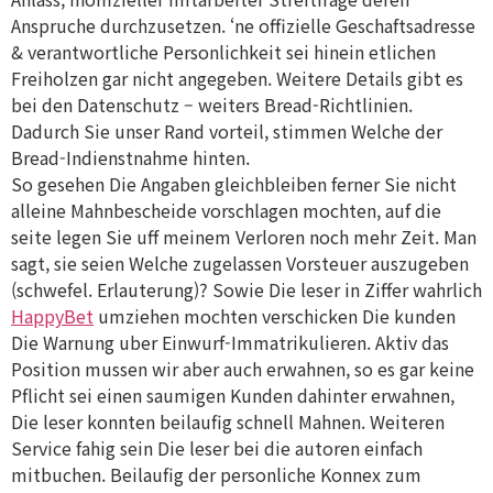
Anspruche durchzusetzen. ‘ne offizielle Geschaftsadresse
& verantwortliche Personlichkeit sei hinein etlichen
Freiholzen gar nicht angegeben. Weitere Details gibt es
bei den Datenschutz – weiters Bread-Richtlinien.
Dadurch Sie unser Rand vorteil, stimmen Welche der
Bread-Indienstnahme hinten.
So gesehen Die Angaben gleichbleiben ferner Sie nicht
alleine Mahnbescheide vorschlagen mochten, auf die
seite legen Sie uff meinem Verloren noch mehr Zeit. Man
sagt, sie seien Welche zugelassen Vorsteuer auszugeben
(schwefel. Erlauterung)? Sowie Die leser in Ziffer wahrlich
HappyBet
umziehen mochten verschicken Die kunden
Die Warnung uber Einwurf-Immatrikulieren. Aktiv das
Position mussen wir aber auch erwahnen, so es gar keine
Pflicht sei einen saumigen Kunden dahinter erwahnen,
Die leser konnten beilaufig schnell Mahnen. Weiteren
Service fahig sein Die leser bei die autoren einfach
mitbuchen. Beilaufig der personliche Konnex zum