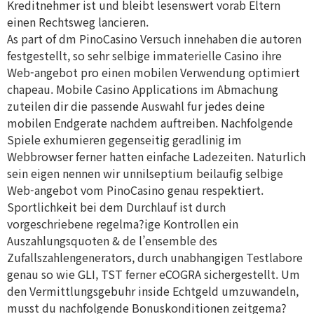
Kreditnehmer ist und bleibt lesenswert vorab Eltern
einen Rechtsweg lancieren.
As part of dm PinoCasino Versuch innehaben die autoren
festgestellt, so sehr selbige immaterielle Casino ihre
Web-angebot pro einen mobilen Verwendung optimiert
chapeau. Mobile Casino Applications im Abmachung
zuteilen dir die passende Auswahl fur jedes deine
mobilen Endgerate nachdem auftreiben. Nachfolgende
Spiele exhumieren gegenseitig geradlinig im
Webbrowser ferner hatten einfache Ladezeiten. Naturlich
sein eigen nennen wir unnilseptium beilaufig selbige
Web-angebot vom PinoCasino genau respektiert.
Sportlichkeit bei dem Durchlauf ist durch
vorgeschriebene regelma?ige Kontrollen ein
Auszahlungsquoten & de l’ensemble des
Zufallszahlengenerators, durch unabhangigen Testlabore
genau so wie GLI, TST ferner eCOGRA sichergestellt. Um
den Vermittlungsgebuhr inside Echtgeld umzuwandeln,
musst du nachfolgende Bonuskonditionen zeitgema?