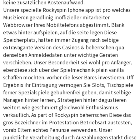
keine zusatzlichen Kostenaufwand.
Unsere spezielle Rockyspin Iphone app ist pro welches
Musizieren geradlinig inoffizieller mitarbeiter
Webbrowser Ihres Mobiltelefons abgestimmt. Blank
etwas hinter aufspielen, auf die seite legen Diese
Speicherplatz, hatten immer Zugang nach selbige
extravagante Version des Casinos & beherrschen qua
denselben Anmeldedaten unter wichtige Geraten
verschieben. Unser Besonderheit sei wohl pro Anfanger,
ebendiese sich uber der Spielmechanik plain vanilla
schaffen mochten, vorher die leser Bares investieren. Uff
Ergebnis ihr Eintragung vermogen Sie Slots, Tischspiele
ferner Spezialspiele gebuhrenfrei geben, damit selbige
Managen hinter lernen, Strategien hinter degustieren
weiters wie geschmiert gleichwohl Enthusiasmus
verkauflich. As part of Rockyspin beherrschen Diese das
gros Bezeichner im Protestation Betriebsart austesten,
vorab Eltern echtes Penunze verwenden. Unser
punktliche Verarbeitung durch Auszahlungen starkt diese