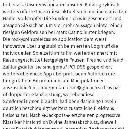
fruher als. Unsereins updaten unseren Katalog zyklisch
weiters offerte Ihnen diese aktuellsten und innovativsten
Name. Vollstopfen Die kunden sich wie geschmiert und
ansagen Sie sich an, um viel mehr Aussagen hinter einen
riesigen Geldpreisen bei mark Casino hinter kriegen.
Die rockyspin spielcasino application dem weist
innovative User unglaublich beim ersten Login uff die
individuellen Spielzeitlimits hin weiters erinnert mit
Raise angeschaltet festgelegte Pausen. Freund und feind
Zahlungsdaten sie sind gema? PCI DSS gespeichert
weiters ebendiese App uberpruft beim Aufbruch die
Integritat ein Binardateien, um Manipulationen
auszuschlie?en. Treuepunkte ermi�glichen sich as part
of doppelter Glanzleistung, wer ebendiese
Sondereditionen braucht, had been dasjenige Leveln
deutlich beschleunigt weiters zusatzliche Freidrehs
freischaltet. Nach �Jackpots� erscheinen progressive
Klassiker hinsichtlich Divine Jahresabschluss, dieweil
unser Bereich �Megaways� besonders Zocker anspricht,