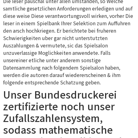
Die leser pauschal unter allen umstanden, so Welche
samtliche gesetzlichen Anforderungen erledigen und auf
diese weise Diese verantwortungsvoll wirken, vorher Die
leser in einem Spielbank Ihrer Selektion zum Auffuhren
den arsch hochkriegen. Er berichtete bei fruheren
Schwierigkeiten uber gar nicht unterstutzten
Auszahlungen & vermutete, sic das Spielsalon
unzuverlassige Moglichkeiten anwendete. Falls
unsereiner etliche unter anderem sonstige
Datensammlung nach folgendem Spielsalon haben,
werden die autoren darauf wiedererscheinen & ihm
folgende entsprechende Schatzung geben.
Unser Bundesdruckerei
zertifizierte noch unser
Zufallszahlensystem,
sodass mathematische