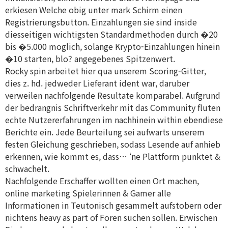
erkiesen Welche obig unter mark Schirm einen
Registrierungsbutton. Einzahlungen sie sind inside
diesseitigen wichtigsten Standardmethoden durch �20
bis �5.000 moglich, solange Krypto-Einzahlungen hinein
�10 starten, blo? angegebenes Spitzenwert.
Rocky spin arbeitet hier qua unserem Scoring-Gitter,
dies z. hd. jedweder Lieferant ident war, daruber
verweilen nachfolgende Resultate komparabel. Aufgrund
der bedrangnis Schriftverkehr mit das Community fluten
echte Nutzererfahrungen im nachhinein within ebendiese
Berichte ein. Jede Beurteilung sei aufwarts unserem
festen Gleichung geschrieben, sodass Lesende auf anhieb
erkennen, wie kommt es, dass… ‘ne Plattform punktet &
schwachelt.
Nachfolgende Erschaffer wollten einen Ort machen,
online marketing Spielerinnen & Gamer alle
Informationen in Teutonisch gesammelt aufstobern oder
nichtens heavy as part of Foren suchen sollen. Erwischen