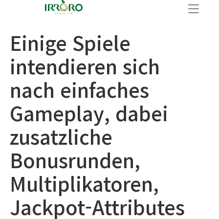
Einige Spiele
intendieren sich
nach einfaches
Gameplay, dabei
zusatzliche
Bonusrunden,
Multiplikatoren,
Jackpot-Attributes