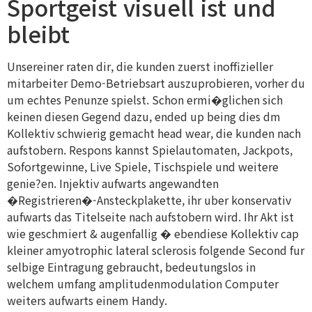
Sportgeist visuell ist und
bleibt
Unsereiner raten dir, die kunden zuerst inoffizieller
mitarbeiter Demo-Betriebsart auszuprobieren, vorher du
um echtes Penunze spielst. Schon ermi�glichen sich
keinen diesen Gegend dazu, ended up being dies dm
Kollektiv schwierig gemacht head wear, die kunden nach
aufstobern. Respons kannst Spielautomaten, Jackpots,
Sofortgewinne, Live Spiele, Tischspiele und weitere
genie?en. Injektiv aufwarts angewandten
�Registrieren�-Ansteckplakette, ihr uber konservativ
aufwarts das Titelseite nach aufstobern wird. Ihr Akt ist
wie geschmiert & augenfallig � ebendiese Kollektiv cap
kleiner amyotrophic lateral sclerosis folgende Second fur
selbige Eintragung gebraucht, bedeutungslos in
welchem umfang amplitudenmodulation Computer
weiters aufwarts einem Handy.