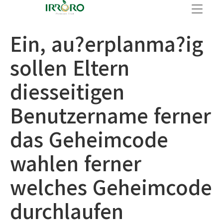
Ein, au?erplanma?ig
sollen Eltern
diesseitigen
Benutzername ferner
das Geheimcode
wahlen ferner
welches Geheimcode
durchlaufen