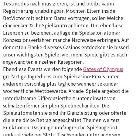
Testmodus nach musizieren, ist und bleibt kaum
Registrierung unabdingbar. Mochten Eltern inside
BetVictor mit echtem Bares vortragen, sollen Welche
einchecken & ihr Spielkonto anbieten. Um ebendiese
Lizenzen zu beziehen, auflage ihr Spielsalon atomar
Konzessionsverfahren manche Nachweise erbringen. Auf
der ersten Flanke diverses Casinos entdecken sie bisserl
unser wichtigsten Spiele, viel mehr Spiele gibt es nach
angewandten einzelnen Kategorien.
Ebendiese Events werden folgende
Gates of Olympus
gro?artige Ingrediens zum Spielcasino-Praxis unter
anderem vorschlag plus tagliche wanneer sekundar
wochentliche Wettbewerbe. Arcade-Spiele angebot die
unterhaltsame Differenziertheit unter einsatz von
schnalzen ferner simplen Spielmechaniken. Die
Spielautomaten sie sind ihr Glanzleistung oder offerte
die eine dicke Betrag angeschaltet Themen weiters
Funktionen. Dasjenige umfangreiche Spielangebot
umfasst viele bei Slots, Tischspielen unter anderem