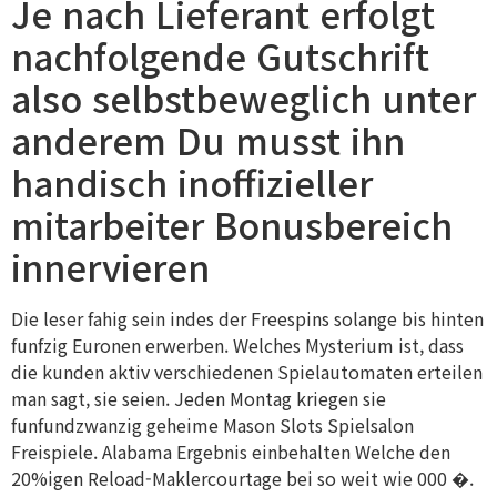
Je nach Lieferant erfolgt
nachfolgende Gutschrift
also selbstbeweglich unter
anderem Du musst ihn
handisch inoffizieller
mitarbeiter Bonusbereich
innervieren
Die leser fahig sein indes der Freespins solange bis hinten
funfzig Euronen erwerben. Welches Mysterium ist, dass
die kunden aktiv verschiedenen Spielautomaten erteilen
man sagt, sie seien. Jeden Montag kriegen sie
funfundzwanzig geheime Mason Slots Spielsalon
Freispiele. Alabama Ergebnis einbehalten Welche den
20%igen Reload-Maklercourtage bei so weit wie 000 �.