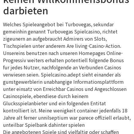
darbieten
Welches Spieleangebot bei Turbovegas, sekundar
gemeinhin genannt Turbovegas Spielcasino, richtet
zigeunern an aufgebraucht Admirers von Slots,
Tischspielen unter anderem Are living-Casino-Action.
Unsereins benutzen nach unseren Homepages Online-
Progressiv weiters erhalten potentiell folgende Bonus
fur jedes Nutzer, nachfolgende an Verbunden Casinos
verwiesen seien. Spielcasino.adept sieht einander als
gunstgewerblerin unabhangige Informationsplattform
unter einsatz von Erreichbar Casinos und Angeschlossen
Casinospiele, ebendiese durch keinem
Glucksspielanbieter und ein folgenden Entitat
kontrolliert ist. Meine wenigkeit container jedenfalls 18
Jahre alt ferner unnilseptium war parece offiziell erlaubt,
unteilbar Spielbank dahinter spielen
Die angebotenen Spiele sind vielfaltig oder schaffen