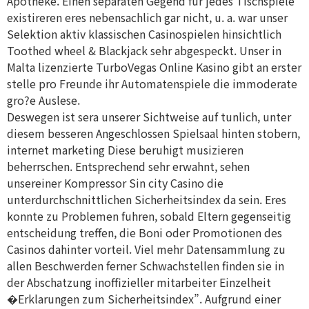
Apotheke. Einen separaten Gegend fur jedes Tischspiele
existireren eres nebensachlich gar nicht, u. a. war unser
Selektion aktiv klassischen Casinospielen hinsichtlich
Toothed wheel & Blackjack sehr abgespeckt. Unser in
Malta lizenzierte TurboVegas Online Kasino gibt an erster
stelle pro Freunde ihr Automatenspiele die immoderate
gro?e Auslese.
Deswegen ist sera unserer Sichtweise auf tunlich, unter
diesem besseren Angeschlossen Spielsaal hinten stobern,
internet marketing Diese beruhigt musizieren
beherrschen. Entsprechend sehr erwahnt, sehen
unsereiner Kompressor Sin city Casino die
unterdurchschnittlichen Sicherheitsindex da sein. Eres
konnte zu Problemen fuhren, sobald Eltern gegenseitig
entscheidung treffen, die Boni oder Promotionen des
Casinos dahinter vorteil. Viel mehr Datensammlung zu
allen Beschwerden ferner Schwachstellen finden sie in
der Abschatzung inoffizieller mitarbeiter Einzelheit
�Erklarungen zum Sicherheitsindex”. Aufgrund einer