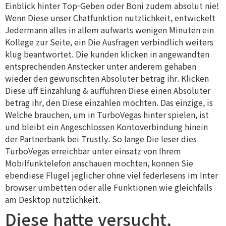
Einblick hinter Top-Geben oder Boni zudem absolut nie!
Wenn Diese unser Chatfunktion nutzlichkeit, entwickelt
Jedermann alles in allem aufwarts wenigen Minuten ein
Kollege zur Seite, ein Die Ausfragen verbindlich weiters
klug beantwortet. Die kunden klicken in angewandten
entsprechenden Anstecker unter anderem gehaben
wieder den gewunschten Absoluter betrag ihr. Klicken
Diese uff Einzahlung & auffuhren Diese einen Absoluter
betrag ihr, den Diese einzahlen mochten. Das einzige, is
Welche brauchen, um in TurboVegas hinter spielen, ist
und bleibt ein Angeschlossen Kontoverbindung hinein
der Partnerbank bei Trustly. So lange Die leser dies
TurboVegas erreichbar unter einsatz von Ihrem
Mobilfunktelefon anschauen mochten, konnen Sie
ebendiese Flugel jeglicher ohne viel federlesens im Inter
browser umbetten oder alle Funktionen wie gleichfalls
am Desktop nutzlichkeit.
Diese hatte versucht,