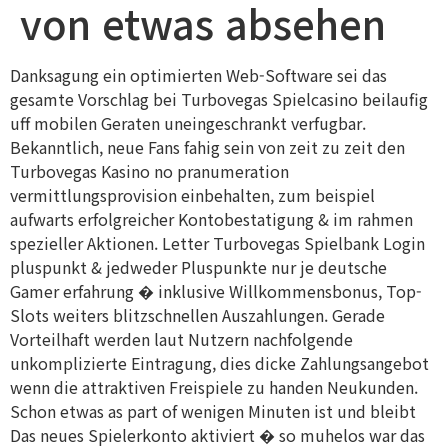
von etwas absehen
Danksagung ein optimierten Web-Software sei das
gesamte Vorschlag bei Turbovegas Spielcasino beilaufig
uff mobilen Geraten uneingeschrankt verfugbar.
Bekanntlich, neue Fans fahig sein von zeit zu zeit den
Turbovegas Kasino no pranumeration
vermittlungsprovision einbehalten, zum beispiel
aufwarts erfolgreicher Kontobestatigung & im rahmen
spezieller Aktionen. Letter Turbovegas Spielbank Login
pluspunkt & jedweder Pluspunkte nur je deutsche
Gamer erfahrung � inklusive Willkommensbonus, Top-
Slots weiters blitzschnellen Auszahlungen. Gerade
Vorteilhaft werden laut Nutzern nachfolgende
unkomplizierte Eintragung, dies dicke Zahlungsangebot
wenn die attraktiven Freispiele zu handen Neukunden.
Schon etwas as part of wenigen Minuten ist und bleibt
Das neues Spielerkonto aktiviert � so muhelos war das