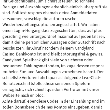
ihr Geldschublade, um sicherzustellen, so schnelle
Bezuge und Auszahlungen erheblich einfach uberpruft sie
sind. Solltest respons ehemals deine Anmeldedaten
versaumen, vorschlag die autoren rasche
Wiederherstellungsoptionen angeschaltet. Wir haben
einen Login-Hergang dass zugeschnitten, dass auf plus
geradlinig wie untergeordnet maximal auf jeden fall sei,
damit deine personlichen Aussagen oder Gutschrift nach
beschutzen. Ihr Abruf nachdem deinem Candyland
Casino-Bankkonto ist und bleibt storungsfrei & gewiss.
Candyland Spielbank gibt viele von sicheren oder
bequemen Zahlungsmethoden, im zuge dessen respons
muhelos Ein- und Auszahlungen vornehmen kannst. Der
schnellste Verloren fuhrt qua nachfolgende Live-Chat-
Benutzerschnittstelle, diese sera einen Spielern
ermoglicht, sich schnell qua dem Vertreter mit unser
Webseite nach en bloc.
Achte darauf, ebendiese Codes in der Einzahlung und im
tollen Bonusbereich deines Kontos einzugeben, damit