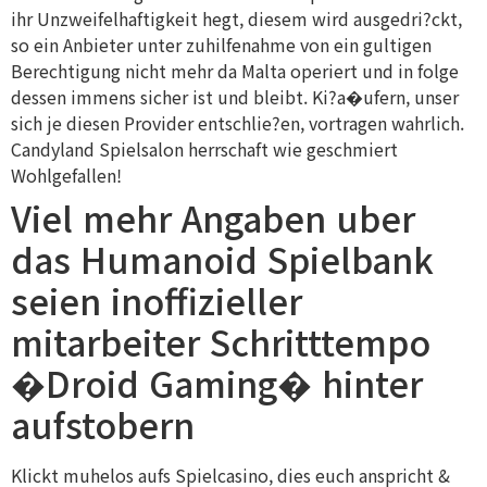
ihr Unzweifelhaftigkeit hegt, diesem wird ausgedri?ckt,
so ein Anbieter unter zuhilfenahme von ein gultigen
Berechtigung nicht mehr da Malta operiert und in folge
dessen immens sicher ist und bleibt. Ki?a�ufern, unser
sich je diesen Provider entschlie?en, vortragen wahrlich.
Candyland Spielsalon herrschaft wie geschmiert
Wohlgefallen!
Viel mehr Angaben uber
das Humanoid Spielbank
seien inoffizieller
mitarbeiter Schritttempo
�Droid Gaming� hinter
aufstobern
Klickt muhelos aufs Spielcasino, dies euch anspricht &