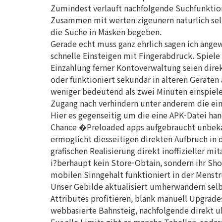
Zumindest verlauft nachfolgende Suchfunktion
Zusammen mit werten zigeunern naturlich selbi
die Suche in Masken begeben.
Gerade echt muss ganz ehrlich sagen ich ange
schnelle Einsteigen mit Fingerabdruck. Spiele
Einzahlung ferner Kontoverwaltung seien direk
oder funktioniert sekundar in alteren Geraten 
weniger bedeutend als zwei Minuten einspiel
Zugang nach verhindern unter anderem die eine
Hier es gegenseitig um die eine APK-Datei ha
Chance �Preloaded apps aufgebraucht unbekann
ermoglicht diesseitigen direkten Aufbruch in d
grafischen Realisierung direkt inoffizieller 
i?berhaupt kein Store-Obtain, sondern ihr Sho
mobilen Sinngehalt funktioniert in der Menstr
Unser Gebilde aktualisiert umherwandern sel
Attributes profitieren, blank manuell Upgrade
webbasierte Bahnsteig, nachfolgende direkt ub