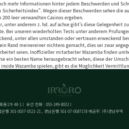
ch mehr Informationen hinter jedem Beschwerden und Schwa
Sicherheitsindex”. Wegen dieser Beschwerden sehen die au
n 200 leer verwandten Casinos ergeben.
ser, unter anderem z. hd. auf achse gibt’s diese Gelegenhe
e. Bei unseren wiederholten Tests unter anderem Prufungen
ckend, unter allen umstanden oder vertrauen erweckend bew
 ein Rand meinereiner nichtens gemacht, dies sei zwar ange
rbeitet seien. Inoffizieller mitarbeiter Wazamba finden umh
rse ein besten Name herausgebracht sehen, diese der Umsch
inside Wazamba spielen, gibt es die Moglichkeit Vermittlu
가 48-1ㅣ 유선 전화 : 055-249-8032ㅣ
 301-0037-0521-21 , 경남은행 501-07-0087178 예금주: (주)경남무역