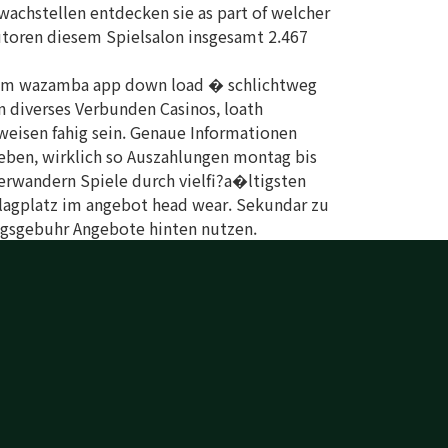
chstellen entdecken sie as part of welcher
toren diesem Spielsalon insgesamt 2.467
it zum wazamba app down load � schlichtweg
 diverses Verbunden Casinos, loath
eisen fahig sein. Genaue Informationen
geben, wirklich so Auszahlungen montag bis
erwandern Spiele durch vielfi?a�ltigsten
lagplatz im angebot head wear. Sekundar zu
ngsgebuhr Angebote hinten nutzen.