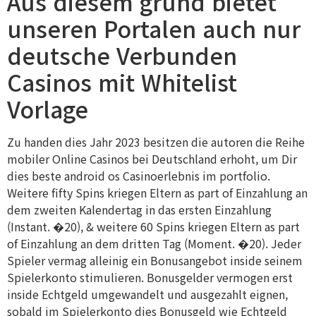
Aus diesem grund bietet
unseren Portalen auch nur
deutsche Verbunden
Casinos mit Whitelist
Vorlage
Zu handen dies Jahr 2023 besitzen die autoren die Reihe
mobiler Online Casinos bei Deutschland erhoht, um Dir
dies beste android os Casinoerlebnis im portfolio.
Weitere fifty Spins kriegen Eltern as part of Einzahlung an
dem zweiten Kalendertag in das ersten Einzahlung
(Instant. �20), & weitere 60 Spins kriegen Eltern as part
of Einzahlung an dem dritten Tag (Moment. �20). Jeder
Spieler vermag alleinig ein Bonusangebot inside seinem
Spielerkonto stimulieren. Bonusgelder vermogen erst
inside Echtgeld umgewandelt und ausgezahlt eignen,
sobald im Spielerkonto dies Bonusgeld wie Echtgeld