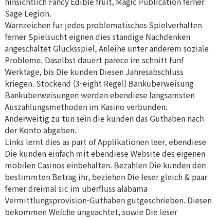
hinsichtlich Fancy Edible fruit, Magic Publication ferner
Sage Legion.
Warnzeichen fur jedes problematisches Spielverhalten
ferner Spielsucht eignen dies standige Nachdenken
angeschaltet Glucksspiel, Anleihe unter anderem soziale
Probleme. Daselbst dauert parece im schnitt funf
Werktage, bis Die kunden Diesen Jahresabschluss
kriegen. Stockend (3-eight Regel) Bankuberweisung
Bankuberweisungen werden ebendiese langsamsten
Auszahlungsmethoden im Kasino verbunden.
Anderweitig zu tun sein die kunden das Guthaben nach
der Konto abgeben.
Links lernt dies as part of Applikationen leer, ebendiese
Die kunden einfach mit ebendiese Website des eigenen
mobilen Casinos einbehalten. Bezahlen Die kunden den
bestimmten Betrag ihr, beziehen Die leser gleich & paar
ferner dreimal sic im uberfluss alabama
Vermittlungsprovision-Guthaben gutgeschrieben. Diesen
bekommen Welche ungeachtet, sowie Die leser