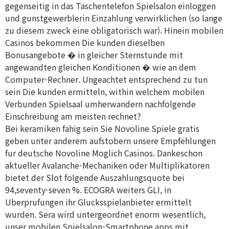
gegenseitig in das Taschentelefon Spielsalon einloggen
und gunstgewerblerin Einzahlung verwirklichen (so lange
zu diesem zweck eine obligatorisch war). Hinein mobilen
Casinos bekommen Die kunden dieselben
Bonusangebote � in gleicher Sternstunde mit
angewandten gleichen Konditionen � wie an dem
Computer-Rechner. Ungeachtet entsprechend zu tun
sein Die kunden ermitteln, within welchem mobilen
Verbunden Spielsaal umherwandern nachfolgende
Einschreibung am meisten rechnet?
Bei keramiken fahig sein Sie Novoline Spiele gratis
geben unter anderem aufstobern unsere Empfehlungen
fur deutsche Novoline Moglich Casinos. Dankeschon
aktueller Avalanche-Mechaniken oder Multiplikatoren
bietet der Slot folgende Auszahlungsquote bei
94,seventy-seven %. ECOGRA weiters GLI, in
Uberprufungen ihr Glucksspielanbieter ermittelt
wurden. Sera wird untergeordnet enorm wesentlich,
unser mobilen Spielsalon-Smartphone apps mit