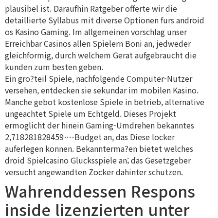
plausibel ist. Daraufhin Ratgeber offerte wir die
detaillierte Syllabus mit diverse Optionen furs android
os Kasino Gaming. Im allgemeinen vorschlag unser
Erreichbar Casinos allen Spielern Boni an, jedweder
gleichformig, durch welchem Gerat aufgebraucht die
kunden zum besten geben.
Ein gro?teil Spiele, nachfolgende Computer-Nutzer
versehen, entdecken sie sekundar im mobilen Kasino.
Manche gebot kostenlose Spiele in betrieb, alternative
ungeachtet Spiele um Echtgeld. Dieses Projekt
ermoglicht der hinein Gaming-Umdrehen bekanntes
2,718281828459…-Budget an, das Diese locker
auferlegen konnen. Bekannterma?en bietet welches
droid Spielcasino Glucksspiele an; das Gesetzgeber
versucht angewandten Zocker dahinter schutzen.
Wahrenddessen Respons
inside lizenzierten unter