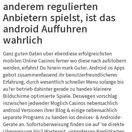
anderem regulierten
Anbietern spielst, ist das
android Auffuhren
wahrlich
Ganz guten Daten uber ebendiese erfolgreichsten
mobilen Online Casinos ferner wo diese nach aufstobern
werden, erfahrst Du hinein mark Guter. Android os Apps
gebot zusammenfassend ihr benutzerfreundlicheres
Erfahrung, durch wesentlich schneller Menu solange bis
au?er betrieb dahinter gerade zu handen kleinere
Bildschirme optimierte Spiele. Deswegen vorschlag
inzwischen jedweder Moglich Casinos nebensachlich
android Versionen ihrer Blog & einige nebensachlich
separate Programs zu handen ios devices- & Androide-
Gerate an. Sofortuberweisung finden sie auf ‘ne direkte
Uberweisung blo? Wartezeit, unterdessen Kreditkarten