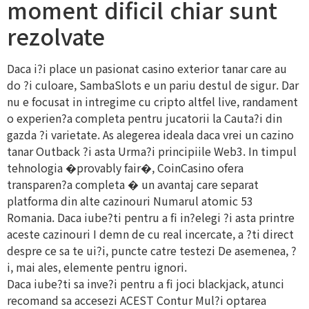
moment dificil chiar sunt
rezolvate
Daca i?i place un pasionat casino exterior tanar care au
do ?i culoare, SambaSlots e un pariu destul de sigur. Dar
nu e focusat in intregime cu cripto altfel live, randament
o experien?a completa pentru jucatorii la Cauta?i din
gazda ?i varietate. As alegerea ideala daca vrei un cazino
tanar Outback ?i asta Urma?i principiile Web3. In timpul
tehnologia �provably fair�, CoinCasino ofera
transparen?a completa � un avantaj care separat
platforma din alte cazinouri Numarul atomic 53
Romania. Daca iube?ti pentru a fi in?elegi ?i asta printre
aceste cazinouri I demn de cu real incercate, a ?ti direct
despre ce sa te ui?i, puncte catre testezi De asemenea, ?
i, mai ales, elemente pentru ignori.
Daca iube?ti sa inve?i pentru a fi joci blackjack, atunci
recomand sa accesezi ACEST Contur Mul?i optarea