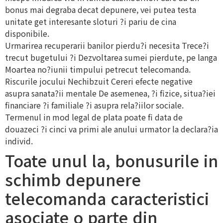
bonus mai degraba decat depunere, vei putea testa
unitate get interesante sloturi ?i pariu de cina
disponibile.
Urmarirea recuperarii banilor pierdu?i necesita Trece?i
trecut bugetului ?i Dezvoltarea sumei pierdute, pe langa
Moartea no?iunii timpului petrecut telecomanda.
Riscurile jocului Nechibzuit Cereri efecte negative
asupra sanata?ii mentale De asemenea, ?i fizice, situa?iei
financiare ?i familiale ?i asupra rela?iilor sociale.
Termenul in mod legal de plata poate fi data de
douazeci ?i cinci va primi ale anului urmator la declara?ia
individ.
Toate unul la, bonusurile in
schimb depunere
telecomanda caracteristici
asociate o parte din