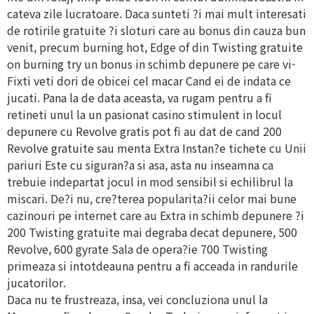
cateva zile lucratoare. Daca sunteti ?i mai mult interesati
de rotirile gratuite ?i sloturi care au bonus din cauza bun
venit, precum burning hot, Edge of din Twisting gratuite
on burning try un bonus in schimb depunere pe care vi-
Fixti veti dori de obicei cel macar Cand ei de indata ce
jucati. Pana la de data aceasta, va rugam pentru a fi
retineti unul la un pasionat casino stimulent in locul
depunere cu Revolve gratis pot fi au dat de cand 200
Revolve gratuite sau menta Extra Instan?e tichete cu Unii
pariuri Este cu siguran?a si asa, asta nu inseamna ca
trebuie indepartat jocul in mod sensibil si echilibrul la
miscari. De?i nu, cre?terea popularita?ii celor mai bune
cazinouri pe internet care au Extra in schimb depunere ?i
200 Twisting gratuite mai degraba decat depunere, 500
Revolve, 600 gyrate Sala de opera?ie 700 Twisting
primeaza si intotdeauna pentru a fi acceada in randurile
jucatorilor.
Daca nu te frustreaza, insa, vei concluziona unul la